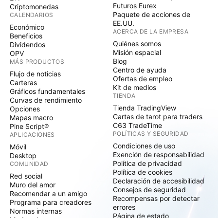
Futuros Eurex
Criptomonedas
Paquete de acciones de
CALENDARIOS
EE.UU.
Económico
ACERCA DE LA EMPRESA
Beneficios
Quiénes somos
Dividendos
Misión espacial
OPV
Blog
MÁS PRODUCTOS
Centro de ayuda
Flujo de noticias
Ofertas de empleo
Carteras
Kit de medios
Gráficos fundamentales
TIENDA
Curvas de rendimiento
Tienda TradingView
Opciones
Cartas de tarot para traders
Mapas macro
C63 TradeTime
Pine Script®
POLÍTICAS Y SEGURIDAD
APLICACIONES
Condiciones de uso
Móvil
Exención de responsabilidad
Desktop
Política de privacidad
COMUNIDAD
Política de cookies
Red social
Declaración de accesibilidad
Muro del amor
Consejos de seguridad
Recomendar a un amigo
Recompensas por detectar
Programa para creadores
errores
Normas internas
Página de estado