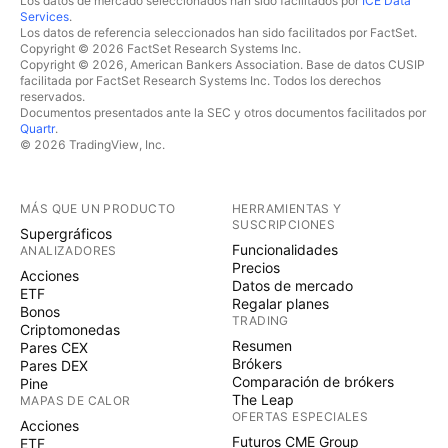
Los datos de mercado seleccionados han sido facilitados por
ICE Data
Services
.
Los datos de referencia seleccionados han sido facilitados por FactSet.
Copyright © 2026 FactSet Research Systems Inc.
Copyright © 2026, American Bankers Association. Base de datos CUSIP
facilitada por FactSet Research Systems Inc. Todos los derechos
reservados.
Documentos presentados ante la SEC y otros documentos facilitados por
Quartr
.
© 2026 TradingView, Inc.
MÁS QUE UN PRODUCTO
HERRAMIENTAS Y
SUSCRIPCIONES
Supergráficos
Funcionalidades
ANALIZADORES
Precios
Acciones
Datos de mercado
ETF
Regalar planes
Bonos
TRADING
Criptomonedas
Resumen
Pares CEX
Brókers
Pares DEX
Comparación de brókers
Pine
The Leap
MAPAS DE CALOR
OFERTAS ESPECIALES
Acciones
Futuros CME Group
ETF