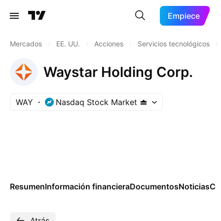
Empiece
Mercados
/
EE. UU.
/
Acciones
/
Servicios tecnológicos
/
Waystar Holding Corp.
WAY
Nasdaq Stock Market
Resumen
Información financiera
Documentos
Noticias
Co
Atrás