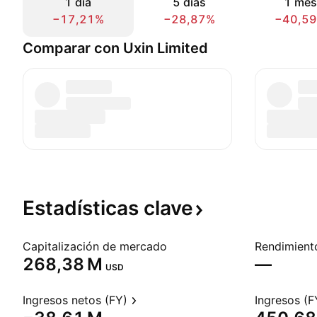
1 día
5 días
1 mes
−17,21%
−28,87%
−40,5
Comparar con Uxin Limited
Estadísticas
clave
Capitalización de mercado
‪268,38 M‬
—
USD
Ingresos netos (FY)
Ingresos (F