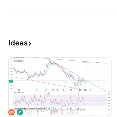
Ideas
L
a