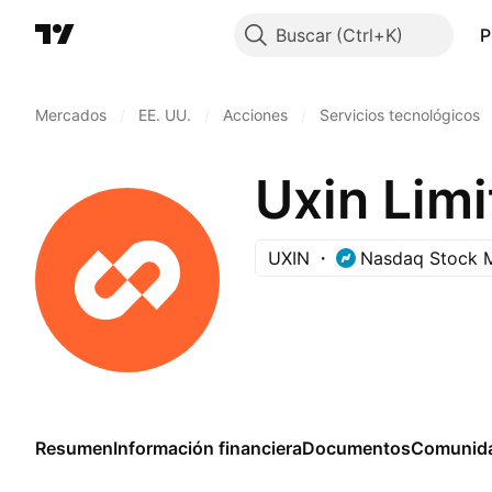
Buscar
P
Mercados
/
EE. UU.
/
Acciones
/
Servicios tecnológicos
Uxin Limi
UXIN
Nasdaq Stock 
Resumen
Información financiera
Documentos
Comunid