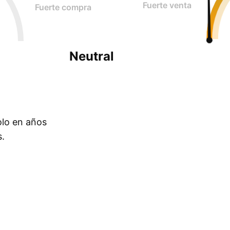
Fuerte venta
Fuerte compra
Neutral
olo en años
s.