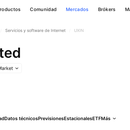
roductos
Comunidad
Mercados
Brókers
M
/
Servicios y software de Internet
/
UXIN
ted
Market
ad
Datos técnicos
Previsiones
Estacionales
ETF
Más