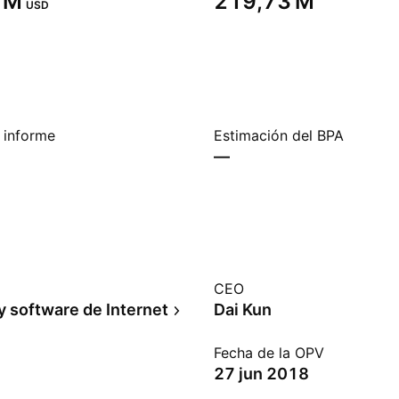
 M‬
‪219,73 M‬
USD
 informe
Estimación del BPA
—
CEO
y software de Internet
Dai Kun
Fecha de la OPV
27 jun 2018