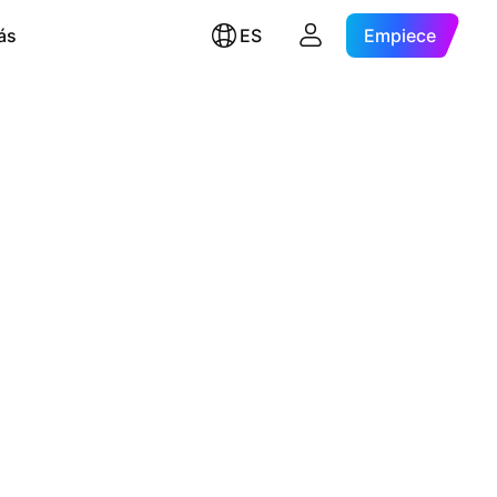
ás
ES
Empiece