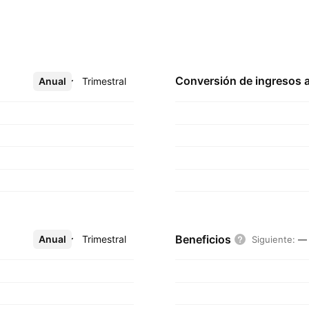
Conversión de ingresos 
Anual
Más
Trimestral
Beneficios
Anual
Más
Trimestral
Siguiente
:
—