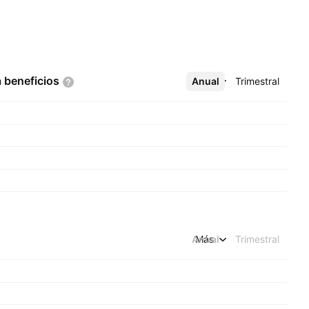
a
beneficios
Anual
Más
Trimestral
Anual
Más
Trimestral