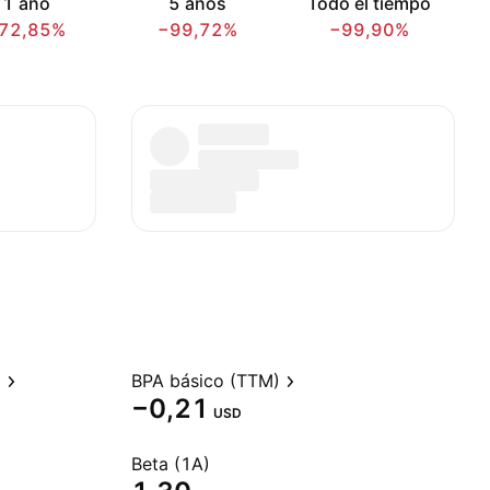
1 año
5 años
Todo el tiempo
72,85%
−99,72%
−99,90%
)
BPA básico (TTM)
−0,21
USD
Beta (1A)