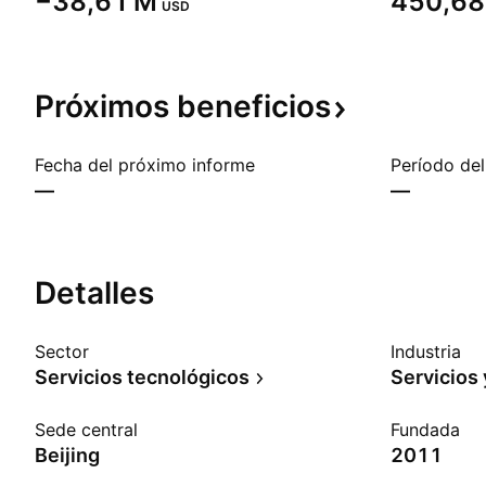
‪−38,61 M‬
‪450,68
USD
Próximos
beneficios
Fecha del próximo informe
Período del
—
—
Detalles
Sector
Industria
Servicios tecnológicos
Servicios 
Sede central
Fundada
Beijing
2011