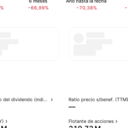
6 meses
Año hasta la fecha
9%
−66,99%
−70,38%
−
Rendimiento del dividendo (indicado)
Ratio precio s/benef. (TTM
—
Y)
Flotante de acciones