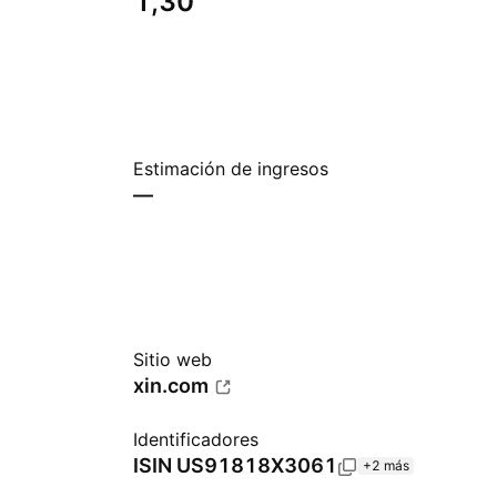
1,30
Estimación de ingresos
—
Sitio web
xin.com
Identificadores
ISIN
US91818X3061
+2 más