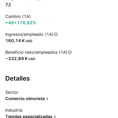
72
Cambio (1A)
+46
+176,92%
Ingresos/empleado (1A)
‪160,14 K‬
USD
Beneficio neto/empleados (1A)
‪−332,89 K‬
USD
Detalles
Sector
Comercio minorista
Industria
Tiendas especializadas