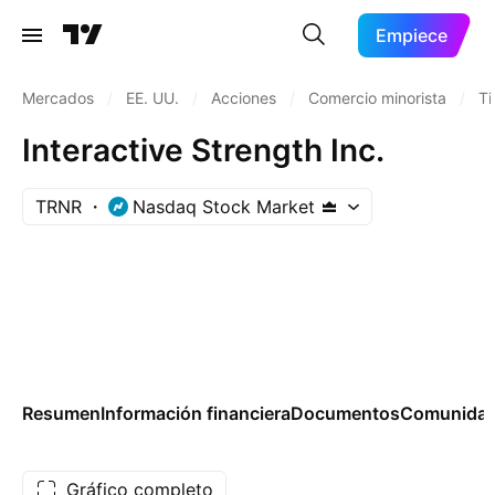
Empiece
Mercados
/
EE. UU.
/
Acciones
/
Comercio minorista
/
Ti
Interactive Strength Inc.
TRNR
Nasdaq Stock Market
Resumen
Información financiera
Documentos
Comunida
Gráfico completo