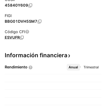
45840Y609
FIGI
BBG01DVH5SM7
Código CFI
ESVUFR
Información
financiera
Rendimiento
Anual
Más
Trimestral