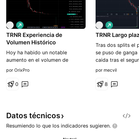
L
L
T
T
a
a
TRNR Experiencia de
r
TRNR Largo pla
r
g
g
Volumen Histórico
Tras dos splits el
o
o
Hoy ha habido un notable
se puso de ganga 
aumento en el volumen de
caida tras el segun
acciones de Interactive Strength
expanción al mund
por OrixPro
por mecvil
Inc. (TRNR), impulsado por varias
aunqeu este secto
noticias relevantes. Un factor
moda si es uno de
0
8
clave ha sido el reciente acuerdo
crecimiento y se 
con el grupo Armah Sports en
con el tiempo, pe
Arabia Saudita, donde se
posteo esto dos d
instalarán sus productos
mi entrada aunqeu
Datos
técnicos
innovadores CLMBR en centros
Resumiendo lo que los indicadores
sugieren.
de fitness