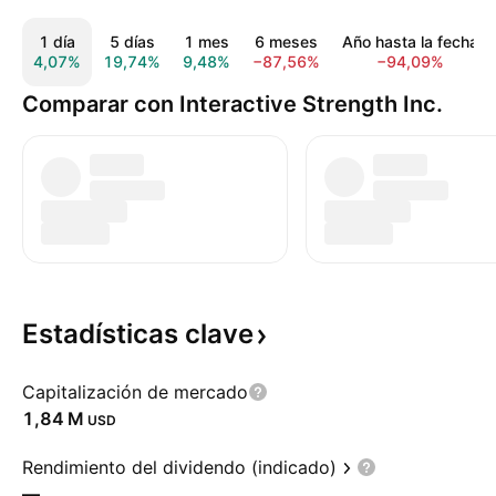
1 día
5 días
1 mes
6 meses
Año hasta la fecha
4,07%
19,74%
9,48%
−87,56%
−94,09%
Comparar con Interactive Strength Inc.
Estadísticas
clave
Capitalización de mercado
‪1,84 M‬
USD
Rendimiento del dividendo (indicado)
—