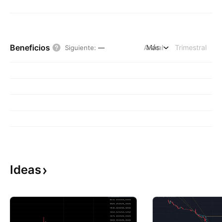
Beneficios
Anual
Más
Trimestral
Siguiente
:
—
Ideas