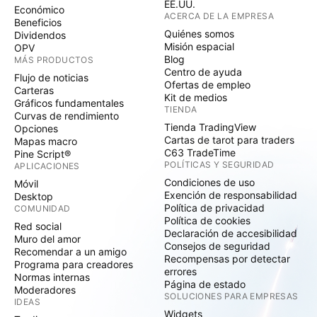
EE.UU.
Económico
ACERCA DE LA EMPRESA
Beneficios
Quiénes somos
Dividendos
Misión espacial
OPV
Blog
MÁS PRODUCTOS
Centro de ayuda
Flujo de noticias
Ofertas de empleo
Carteras
Kit de medios
Gráficos fundamentales
TIENDA
Curvas de rendimiento
Tienda TradingView
Opciones
Cartas de tarot para traders
Mapas macro
C63 TradeTime
Pine Script®
POLÍTICAS Y SEGURIDAD
APLICACIONES
Condiciones de uso
Móvil
Exención de responsabilidad
Desktop
Política de privacidad
COMUNIDAD
Política de cookies
Red social
Declaración de accesibilidad
Muro del amor
Consejos de seguridad
Recomendar a un amigo
Recompensas por detectar
Programa para creadores
errores
Normas internas
Página de estado
Moderadores
SOLUCIONES PARA EMPRESAS
IDEAS
Widgets