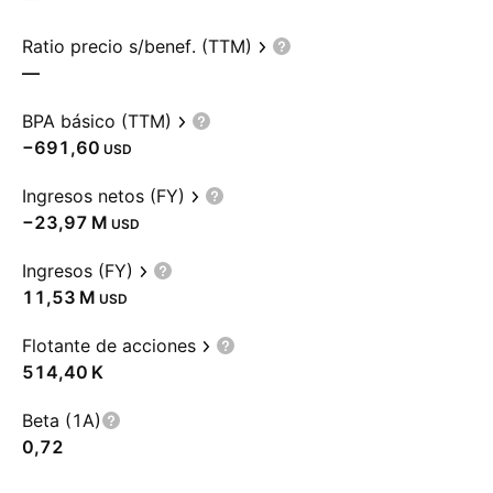
Ratio precio s/benef. (TTM)
—
BPA básico (TTM)
−691,60
USD
Ingresos netos (FY)
‪−23,97 M‬
USD
Ingresos (FY)
‪11,53 M‬
USD
Flotante de acciones
‪514,40 K‬
Beta (1A)
0,72