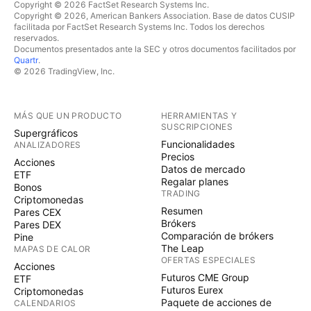
Copyright © 2026 FactSet Research Systems Inc.
Copyright © 2026, American Bankers Association. Base de datos CUSIP
facilitada por FactSet Research Systems Inc. Todos los derechos
reservados.
Documentos presentados ante la SEC y otros documentos facilitados por
Quartr
.
© 2026 TradingView, Inc.
MÁS QUE UN PRODUCTO
HERRAMIENTAS Y
SUSCRIPCIONES
Supergráficos
Funcionalidades
ANALIZADORES
Precios
Acciones
Datos de mercado
ETF
Regalar planes
Bonos
TRADING
Criptomonedas
Resumen
Pares CEX
Brókers
Pares DEX
Comparación de brókers
Pine
The Leap
MAPAS DE CALOR
OFERTAS ESPECIALES
Acciones
Futuros CME Group
ETF
Futuros Eurex
Criptomonedas
Paquete de acciones de
CALENDARIOS