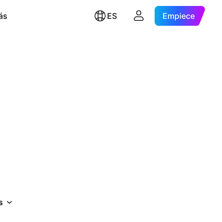
ás
ES
Empiece
s