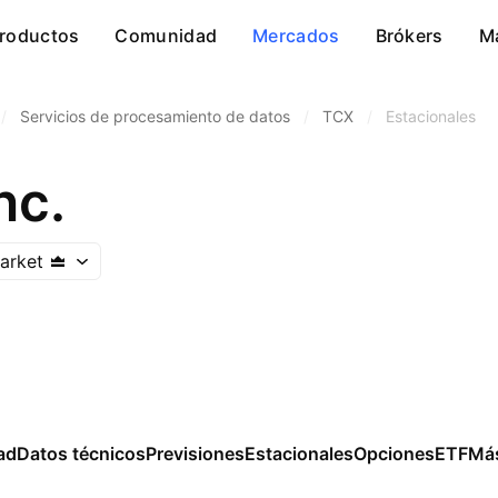
roductos
Comunidad
Mercados
Brókers
M
/
Servicios de procesamiento de datos
/
TCX
/
Estacionales
nc.
arket
ad
Datos técnicos
Previsiones
Estacionales
Opciones
ETF
Má