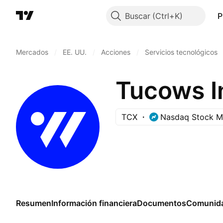
Buscar
P
Mercados
/
EE. UU.
/
Acciones
/
Servicios tecnológicos
Tucows I
TCX
Nasdaq Stock M
Resumen
Información financiera
Documentos
Comunid