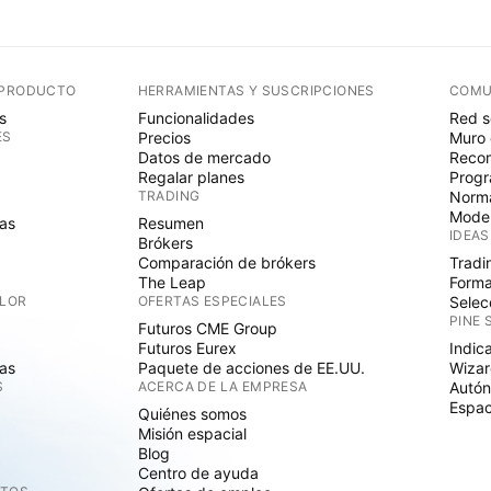
 PRODUCTO
HERRAMIENTAS Y SUSCRIPCIONES
COMU
s
Funcionalidades
Red s
ES
Precios
Muro 
Datos de mercado
Recom
Regalar planes
Progr
TRADING
Norma
Mode
as
Resumen
IDEAS
Brókers
Comparación de brókers
Tradi
The Leap
Forma
ALOR
OFERTAS ESPECIALES
Selec
PINE 
Futuros CME Group
Futuros Eurex
Indic
as
Paquete de acciones de EE.UU.
Wizar
S
ACERCA DE LA EMPRESA
Autó
Espac
Quiénes somos
Misión espacial
Blog
Centro de ayuda