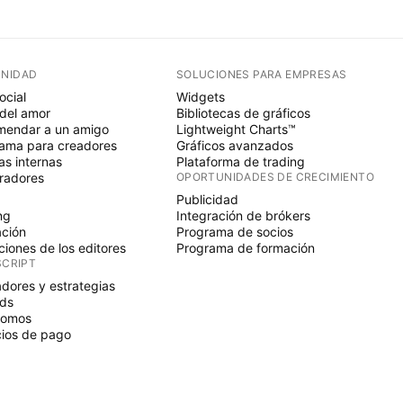
NIDAD
SOLUCIONES PARA EMPRESAS
ocial
Widgets
del amor
Bibliotecas de gráficos
endar a un amigo
Lightweight Charts™
ama para creadores
Gráficos avanzados
s internas
Plataforma de trading
radores
OPORTUNIDADES DE CRECIMIENTO
Publicidad
ng
Integración de brókers
ción
Programa de socios
ciones de los editores
Programa de formación
SCRIPT
adores y estrategias
ds
nomos
ios de pago