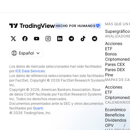
MÁS QUE UN
HECHO POR HUMANOS
Supergráfico
ANALIZADOR
Acciones
ETF
Español
Bonos
Criptomoned
Pares CEX
Los datos de mercado seleccionados han sido facilitados
Pares DEX
por
ICE Data Services
.
Pine
Los datos de referencia seleccionados han sido facilitados
MAPAS DE C
por FactSet. Copyright © 2026 FactSet Research Systems
Inc.
Acciones
Copyright © 2026, American Bankers Association. Base
ETF
de datos CUSIP facilitada por FactSet Research Systems
Criptomoned
Inc. Todos los derechos reservados.
CALENDARIO
Documentos presentados ante la SEC y otros documentos
facilitados por
Quartr
.
Económico
© 2026 TradingView, Inc.
Beneficios
Dividendos
OPV