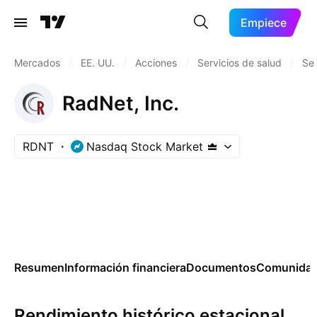
Empiece
Mercados
/
EE. UU.
/
Acciones
/
Servicios de salud
/
Ser
RadNet, Inc.
RDNT
Nasdaq Stock Market
Resumen
Información financiera
Documentos
Comunida
Rendimiento histórico estacional