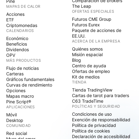
Comparación de brókers
Pine
The Leap
MAPAS DE CALOR
OFERTAS ESPECIALES
Acciones
Futuros CME Group
ETF
Futuros Eurex
Criptomonedas
Paquete de acciones de
CALENDARIOS
EE.UU.
Económico
ACERCA DE LA EMPRESA
Beneficios
Quiénes somos
Dividendos
Misión espacial
OPV
Blog
MÁS PRODUCTOS
Centro de ayuda
Flujo de noticias
Ofertas de empleo
Carteras
Kit de medios
Gráficos fundamentales
TIENDA
Curvas de rendimiento
Tienda TradingView
Opciones
Cartas de tarot para traders
Mapas macro
C63 TradeTime
Pine Script®
POLÍTICAS Y SEGURIDAD
APLICACIONES
Condiciones de uso
Móvil
Exención de responsabilidad
Desktop
Política de privacidad
COMUNIDAD
Política de cookies
Red social
Declaración de accesibilidad
Muro del amor