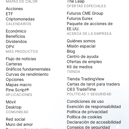
The Leap
MAPAS DE CALOR
OFERTAS ESPECIALES
Acciones
Futuros CME Group
ETF
Futuros Eurex
Criptomonedas
Paquete de acciones de
CALENDARIOS
EE.UU.
Económico
ACERCA DE LA EMPRESA
Beneficios
Quiénes somos
Dividendos
Misión espacial
OPV
Blog
MÁS PRODUCTOS
Centro de ayuda
Flujo de noticias
Ofertas de empleo
Carteras
Kit de medios
Gráficos fundamentales
TIENDA
Curvas de rendimiento
Tienda TradingView
Opciones
Cartas de tarot para traders
Mapas macro
C63 TradeTime
Pine Script®
POLÍTICAS Y SEGURIDAD
APLICACIONES
Condiciones de uso
Móvil
Exención de responsabilidad
Desktop
Política de privacidad
COMUNIDAD
Política de cookies
Red social
Declaración de accesibilidad
Muro del amor
Consejos de seguridad