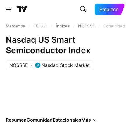
Empiece
Mercados
/
EE. UU.
/
Índices
/
NQSSSE
/
Comunidad
Nasdaq US Smart
Semiconductor Index
NQSSSE
Nasdaq Stock Market
Resumen
Comunidad
Estacionales
Más