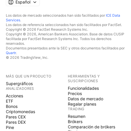
siguientes sesiones el clásico retroceso ABC. Con
Español
base en la tendencia alcista iniciada desde el 12 de
Los datos de mercado seleccionados han sido facilitados por
ICE Data
mayo, creemos que el subindice que toma el
Services
.
comportamiento de semiconductores, puede
Los datos de referencia seleccionados han sido facilitados por FactSet.
Copyright © 2026 FactSet Research Systems Inc.
registrar un retroceso de hasta el 3.92% que equivale
Copyright © 2026, American Bankers Association. Base de datos CUSIP
al nivel .236 de Fibo. ¿Cómo aprovechar este
facilitada por FactSet Research Systems Inc. Todos los derechos
reservados.
movimiento en un activo "convencional"? Existe un
Documentos presentados ante la SEC y otros documentos facilitados por
ETF llamado SOXS, el cual replica a la inversa X3 el
Quartr
.
© 2026 TradingView, Inc.
comportamiento de una canasta de acciones del
sector de semiconductores. De modo que si se
registra un retroceso del 3% en el sector, la emisora
MÁS QUE UN PRODUCTO
HERRAMIENTAS Y
ganaría 9%.
SUSCRIPCIONES
Supergráficos
Funcionalidades
ANALIZADORES
Precios
Acciones
Datos de mercado
ETF
Regalar planes
Bonos
TRADING
Criptomonedas
Resumen
Pares CEX
Brókers
Pares DEX
Comparación de brókers
Pine