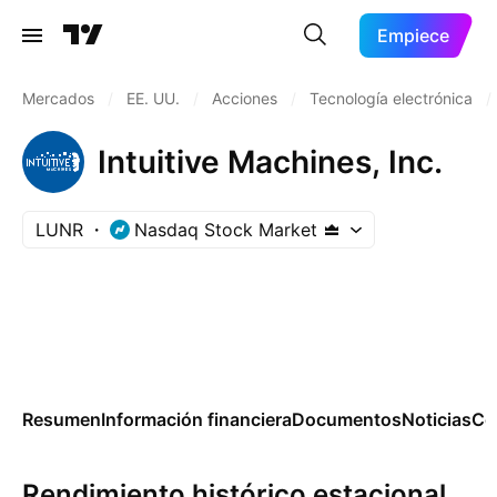
Empiece
Mercados
/
EE. UU.
/
Acciones
/
Tecnología electrónica
/
Intuitive Machines, Inc.
LUNR
Nasdaq Stock Market
Resumen
Información financiera
Documentos
Noticias
Co
Rendimiento histórico estacional