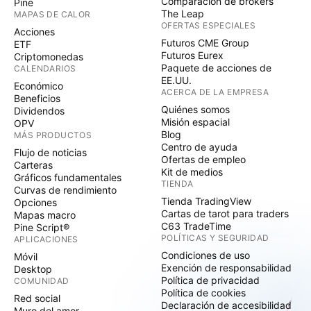
Comparación de brókers
Pine
The Leap
MAPAS DE CALOR
OFERTAS ESPECIALES
Acciones
Futuros CME Group
ETF
Futuros Eurex
Criptomonedas
Paquete de acciones de
CALENDARIOS
EE.UU.
Económico
ACERCA DE LA EMPRESA
Beneficios
Quiénes somos
Dividendos
Misión espacial
OPV
Blog
MÁS PRODUCTOS
Centro de ayuda
Flujo de noticias
Ofertas de empleo
Carteras
Kit de medios
Gráficos fundamentales
TIENDA
Curvas de rendimiento
Tienda TradingView
Opciones
Cartas de tarot para traders
Mapas macro
C63 TradeTime
Pine Script®
POLÍTICAS Y SEGURIDAD
APLICACIONES
Condiciones de uso
Móvil
Exención de responsabilidad
Desktop
Política de privacidad
COMUNIDAD
Política de cookies
Red social
Declaración de accesibilidad
Muro del amor