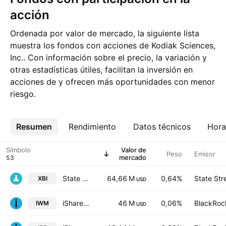
acción
Ordenada por valor de mercado, la siguiente lista
muestra los fondos con acciones de Kodiak Sciences,
Inc.. Con información sobre el precio, la variación y
otras estadísticas útiles, facilitan la inversión en
acciones de y ofrecen más oportunidades con menor
riesgo.
Resumen
Más
Rendimiento
Datos técnicos
Hora
Símbolo
Valor de
Peso
Emisor
mercado
State Street SPDR S&P Biotech ETF
64,66 M
0,64%
State Str
XBI
USD
iShares Russell 2000 ETF
46 M
0,06%
BlackRock
IWM
USD