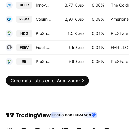
Innovator U.S. Small Cap Managed 10 Buffer ETF
8,77 K
0,08%
The Gold
KBFR
USD
Columbia Research Enhanced Small Cap ETF
2,97 K
0,08%
Ameriprise
RESM
USD
ProShares Hedge Replication ETF
1,5 K
0,01%
ProShare
HDG
USD
Fidelity Enhanced Small Cap Value ETF
959
0,01%
FMR LLC
FSEV
USD
ProShares Russell 2000 Dynamic Buffer ETF
590
0,05%
ProShare
RB
USD
Cree más listas en el Analizador
HECHO POR HUMANOS