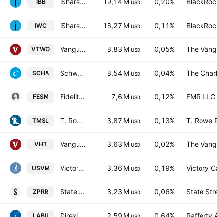
iShares Biotechnology ETF
19,14 M
0,20%
BlackRock
IBB
USD
iShares Russell 2000 Growth ETF
16,27 M
0,11%
BlackRock
IWO
USD
Vanguard Russell 2000 ETF
8,83 M
0,05%
The Vangu
VTWO
USD
Schwab U.S. Small-Cap ETF
8,54 M
0,04%
The Char
SCHA
USD
Fidelity Enhanced Small Cap Core ETF
7,6 M
0,12%
FMR LLC
FESM
USD
T. Rowe Price Small-Mid Cap ETF
3,87 M
0,13%
T. Rowe P
TMSL
USD
Vanguard Health Care ETF
3,63 M
0,02%
The Vangu
VHT
USD
VictoryShares US Small Mid Cap Value Momentum ETF
3,36 M
0,19%
Victory Ca
USVM
USD
State Street SPDR RUSSELL 2000 U.S. SMALL CAP UCITS ETF Accum Ptg USD
3,23 M
0,06%
State Str
ZPRR
USD
Direxion Daily S&P Biotech Bull 3X ETF
2,59 M
0,64%
Rafferty
LABU
USD