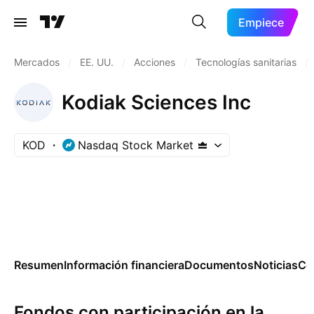
Empiece
Mercados
/
EE. UU.
/
Acciones
/
Tecnologías sanitarias
/
Kodiak Sciences Inc
KOD
Nasdaq Stock Market
Resumen
Información financiera
Documentos
Noticias
Co
Fondos con participación en la