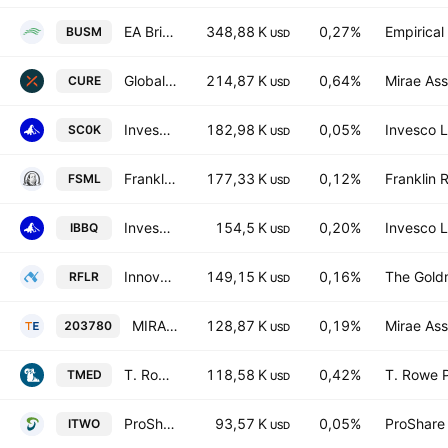
EA Bridgeway Ultra-Small Company Market ETF
348,88 K
0,27%
Empirical
BUSM
USD
Global X S&P Biotech ETF
214,87 K
0,64%
Mirae Ass
CURE
USD
Invesco Russell 2000 UCITS ETF
182,98 K
0,05%
Invesco L
SC0K
USD
Franklin Small Cap Enhanced ETF
177,33 K
0,12%
Franklin 
FSML
USD
Invesco Nasdaq Biotechnology ETF
154,5 K
0,20%
Invesco L
IBBQ
USD
Innovator U.S. Small Cap Managed Floor ETF
149,15 K
0,16%
The Gold
RFLR
USD
MIRAE ASSET TIGER NASDAQ BIO ETF
128,87 K
0,19%
Mirae Ass
203780
USD
T. Rowe Price Health Care ETF
118,58 K
0,42%
T. Rowe P
TMED
USD
ProShares Russell 2000 High Income ETF
93,57 K
0,05%
ProShare
ITWO
USD