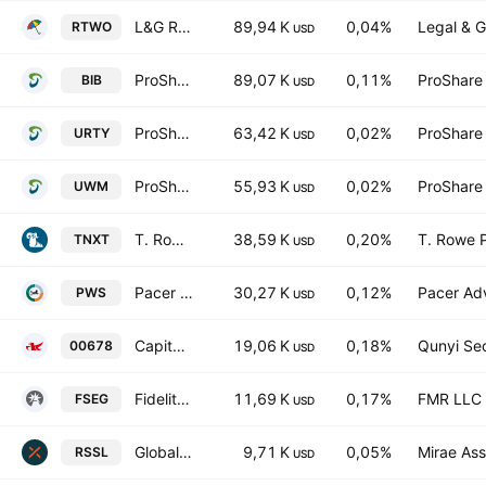
L&G Russell 2000 US Small Cap Quality UCITS ETF
89,94 K
0,04%
Legal & G
RTWO
USD
ProShares Ultra Nasdaq Biotechnology
89,07 K
0,11%
ProShare
BIB
USD
ProShares UltraPro Russell2000
63,42 K
0,02%
ProShare
URTY
USD
ProShares Ultra Russell2000
55,93 K
0,02%
ProShare
UWM
USD
T. Rowe Price Innovation Leaders ETF
38,59 K
0,20%
T. Rowe P
TNXT
USD
Pacer WealthShield ETF
30,27 K
0,12%
Pacer Adv
PWS
USD
Capital Nasdaq Biotechnology Index ETF
19,06 K
0,18%
Qunyi Sec
00678
USD
Fidelity Enhanced Small Cap Growth ETF
11,69 K
0,17%
FMR LLC
FSEG
USD
Global X Russell 2000 ETF Exchange Traded Fund Units
9,71 K
0,05%
Mirae Ass
RSSL
USD