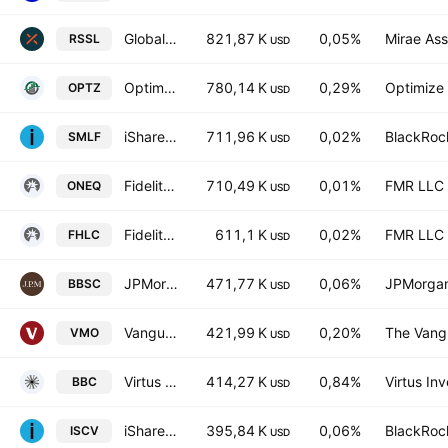
Global X Russell 2000 ETF
821,87 K
0,05%
Mirae Ass
RSSL
USD
Optimize Strategy Index ETF
780,14 K
0,29%
Optimize 
OPTZ
USD
iShares U.S. SmallCap Equity Factor ETF
711,96 K
0,02%
BlackRock
SMLF
USD
Fidelity Nasdaq Composite Index ETF
710,49 K
0,01%
FMR LLC
ONEQ
USD
Fidelity MSCI Health Care Index ETF
611,1 K
0,02%
FMR LLC
FHLC
USD
JPMorgan BetaBuilders U.S. Small Cap Equity Fund
471,77 K
0,06%
JPMorgan
BBSC
USD
Vanguard Global Momentum Factor ETF
421,99 K
0,20%
The Vangu
VMO
USD
Virtus Biotech Clinical Trials ETF
414,27 K
0,84%
Virtus In
BBC
USD
iShares Morningstar Small Cap Value ETF
395,84 K
0,06%
BlackRock
ISCV
USD