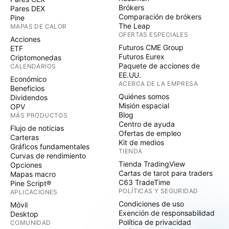
Brókers
Pares DEX
Comparación de brókers
Pine
The Leap
MAPAS DE CALOR
OFERTAS ESPECIALES
Acciones
Futuros CME Group
ETF
Futuros Eurex
Criptomonedas
Paquete de acciones de
CALENDARIOS
EE.UU.
Económico
ACERCA DE LA EMPRESA
Beneficios
Quiénes somos
Dividendos
Misión espacial
OPV
Blog
MÁS PRODUCTOS
Centro de ayuda
Flujo de noticias
Ofertas de empleo
Carteras
Kit de medios
Gráficos fundamentales
TIENDA
Curvas de rendimiento
Tienda TradingView
Opciones
Cartas de tarot para traders
Mapas macro
C63 TradeTime
Pine Script®
POLÍTICAS Y SEGURIDAD
APLICACIONES
Condiciones de uso
Móvil
Exención de responsabilidad
Desktop
Política de privacidad
COMUNIDAD