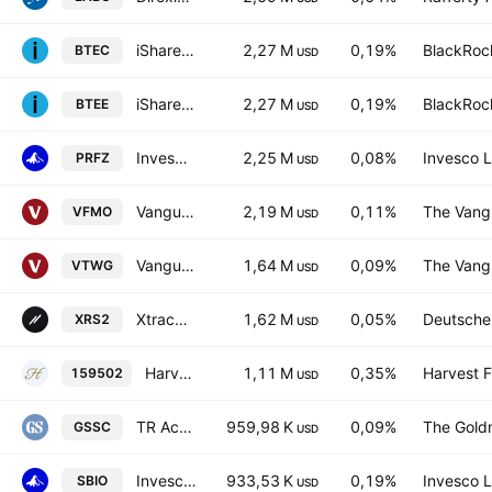
iShares NASDAQ US Biotechnology UCITS ETF
2,27 M
0,19%
BlackRock
BTEC
USD
iShares NASDAQ US Biotechnology UCITS ETF
2,27 M
0,19%
BlackRock
BTEE
USD
Invesco RAFI US 1500 Small-Mid ETF
2,25 M
0,08%
Invesco L
PRFZ
USD
Vanguard U.S. Momentum Factor ETF
2,19 M
0,11%
The Vangu
VFMO
USD
Vanguard Russell 2000 Growth ETF
1,64 M
0,09%
The Vangu
VTWG
USD
Xtrackers Russell 2000 UCITS ETF
1,62 M
0,05%
Deutsche
XRS2
USD
Harvest S&P Biotechnology Select Industry ETF
1,11 M
0,35%
Harvest 
159502
USD
TR Activebeta US Small Cap Equity ETF
959,98 K
0,09%
The Gold
GSSC
USD
Invesco NASDAQ Biotech UCITS ETF
933,53 K
0,19%
Invesco L
SBIO
USD