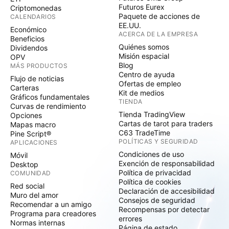
Futuros Eurex
Criptomonedas
Paquete de acciones de
CALENDARIOS
EE.UU.
Económico
ACERCA DE LA EMPRESA
Beneficios
Quiénes somos
Dividendos
Misión espacial
OPV
Blog
MÁS PRODUCTOS
Centro de ayuda
Flujo de noticias
Ofertas de empleo
Carteras
Kit de medios
Gráficos fundamentales
TIENDA
Curvas de rendimiento
Tienda TradingView
Opciones
Cartas de tarot para traders
Mapas macro
C63 TradeTime
Pine Script®
POLÍTICAS Y SEGURIDAD
APLICACIONES
Condiciones de uso
Móvil
Exención de responsabilidad
Desktop
Política de privacidad
COMUNIDAD
Política de cookies
Red social
Declaración de accesibilidad
Muro del amor
Consejos de seguridad
Recomendar a un amigo
Recompensas por detectar
Programa para creadores
errores
Normas internas
Página de estado