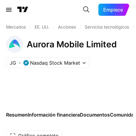
Empiece
Mercados
/
EE. UU.
/
Acciones
/
Servicios tecnológicos
/
Aurora Mobile Limited
JG
Nasdaq Stock Market
Resumen
Información financiera
Documentos
Comunida
Gráfico completo