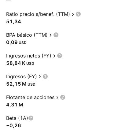
—
Ratio precio s/benef. (TTM)
51,34
BPA básico (TTM)
0,09
USD
Ingresos netos (FY)
‪58,84 K‬
USD
Ingresos (FY)
‪52,15 M‬
USD
Flotante de acciones
‪4,31 M‬
Beta (1A)
−0,26