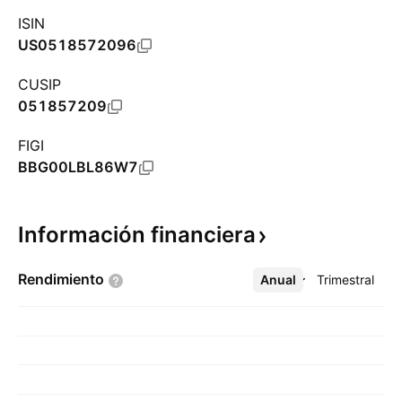
ISIN
US0518572096
CUSIP
051857209
FIGI
BBG00LBL86W7
Información
financiera
Rendimiento
Anual
Más
Trimestral