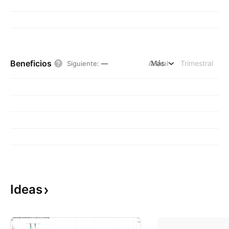
Beneficios
Anual
Más
Trimestral
Siguiente
:
—
Ideas