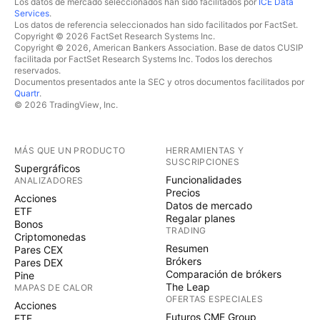
Los datos de mercado seleccionados han sido facilitados por
ICE Data
Services
.
Los datos de referencia seleccionados han sido facilitados por FactSet.
Copyright © 2026 FactSet Research Systems Inc.
Copyright © 2026, American Bankers Association. Base de datos CUSIP
facilitada por FactSet Research Systems Inc. Todos los derechos
reservados.
Documentos presentados ante la SEC y otros documentos facilitados por
Quartr
.
© 2026 TradingView, Inc.
MÁS QUE UN PRODUCTO
HERRAMIENTAS Y
SUSCRIPCIONES
Supergráficos
Funcionalidades
ANALIZADORES
Precios
Acciones
Datos de mercado
ETF
Regalar planes
Bonos
TRADING
Criptomonedas
Resumen
Pares CEX
Brókers
Pares DEX
Comparación de brókers
Pine
The Leap
MAPAS DE CALOR
OFERTAS ESPECIALES
Acciones
Futuros CME Group
ETF