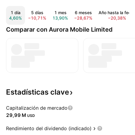
1 día
5 días
1 mes
6 meses
Año hasta la fech
4,60%
−10,71%
13,90%
−28,67%
−20,38%
Comparar con Aurora Mobile Limited
Estadísticas
clave
Capitalización de mercado
‪29,99 M‬
USD
Rendimiento del dividendo (indicado)