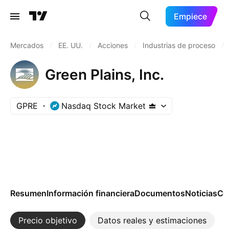
Empiece
Mercados
/
EE. UU.
/
Acciones
/
Industrias de proceso
/
Green Plains, Inc.
GPRE
Nasdaq Stock Market
Resumen
Información financiera
Documentos
Noticias
Co
Precio objetivo
Datos reales y estimaciones