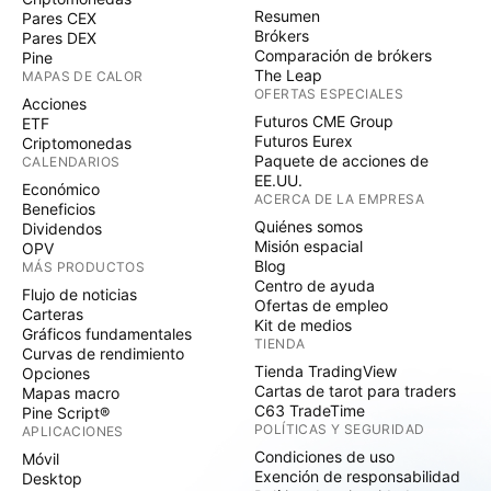
Resumen
Pares CEX
Brókers
Pares DEX
Comparación de brókers
Pine
The Leap
MAPAS DE CALOR
OFERTAS ESPECIALES
Acciones
Futuros CME Group
ETF
Futuros Eurex
Criptomonedas
Paquete de acciones de
CALENDARIOS
EE.UU.
Económico
ACERCA DE LA EMPRESA
Beneficios
Quiénes somos
Dividendos
Misión espacial
OPV
Blog
MÁS PRODUCTOS
Centro de ayuda
Flujo de noticias
Ofertas de empleo
Carteras
Kit de medios
Gráficos fundamentales
TIENDA
Curvas de rendimiento
Tienda TradingView
Opciones
Cartas de tarot para traders
Mapas macro
C63 TradeTime
Pine Script®
POLÍTICAS Y SEGURIDAD
APLICACIONES
Condiciones de uso
Móvil
Exención de responsabilidad
Desktop