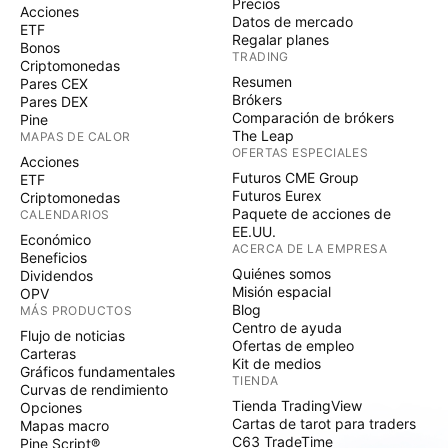
Precios
Acciones
Datos de mercado
ETF
Regalar planes
Bonos
TRADING
Criptomonedas
Resumen
Pares CEX
Brókers
Pares DEX
Comparación de brókers
Pine
The Leap
MAPAS DE CALOR
OFERTAS ESPECIALES
Acciones
Futuros CME Group
ETF
Futuros Eurex
Criptomonedas
Paquete de acciones de
CALENDARIOS
EE.UU.
Económico
ACERCA DE LA EMPRESA
Beneficios
Quiénes somos
Dividendos
Misión espacial
OPV
Blog
MÁS PRODUCTOS
Centro de ayuda
Flujo de noticias
Ofertas de empleo
Carteras
Kit de medios
Gráficos fundamentales
TIENDA
Curvas de rendimiento
Tienda TradingView
Opciones
Cartas de tarot para traders
Mapas macro
C63 TradeTime
Pine Script®