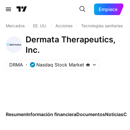
Empiece
Mercados
/
EE. UU.
/
Acciones
/
Tecnologías sanitarias
/
Dermata Therapeutics,
Inc.
DRMA
Nasdaq Stock Market
Resumen
Información financiera
Documentos
Noticias
Co