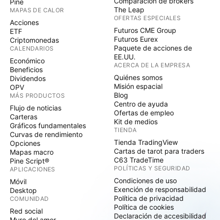
Comparación de brókers
Pine
The Leap
MAPAS DE CALOR
OFERTAS ESPECIALES
Acciones
Futuros CME Group
ETF
Futuros Eurex
Criptomonedas
Paquete de acciones de
CALENDARIOS
EE.UU.
Económico
ACERCA DE LA EMPRESA
Beneficios
Quiénes somos
Dividendos
Misión espacial
OPV
Blog
MÁS PRODUCTOS
Centro de ayuda
Flujo de noticias
Ofertas de empleo
Carteras
Kit de medios
Gráficos fundamentales
TIENDA
Curvas de rendimiento
Tienda TradingView
Opciones
Cartas de tarot para traders
Mapas macro
C63 TradeTime
Pine Script®
POLÍTICAS Y SEGURIDAD
APLICACIONES
Condiciones de uso
Móvil
Exención de responsabilidad
Desktop
Política de privacidad
COMUNIDAD
Política de cookies
Red social
Declaración de accesibilidad
Muro del amor