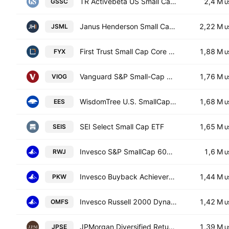
TR Activebeta US Small Cap Equity ETF
2,4 M
GSSC
U
Janus Henderson Small Cap Growth Alpha ETF
2,22 M
JSML
U
First Trust Small Cap Core Alphadex Fund
1,88 M
FYX
U
Vanguard S&P Small-Cap 600 Growth ETF
1,76 M
VIOG
U
WisdomTree U.S. SmallCap Fund
1,68 M
EES
U
SEI Select Small Cap ETF
1,65 M
SEIS
U
Invesco S&P SmallCap 600 Revenue ETF
1,6 M
RWJ
U
Invesco Buyback Achievers ETF
1,44 M
PKW
U
Invesco Russell 2000 Dynamic Multifactor ETF
1,42 M
OMFS
U
JPMorgan Diversified Return U.S. Small Cap Equity ETF
1,39 M
JPSE
U