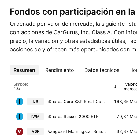
Fondos con participación en la
Ordenada por valor de mercado, la siguiente list
con acciones de CarGurus, Inc. Class A. Con info
precio, la variación y otras estadísticas útiles, fac
acciones de y ofrecen más oportunidades con me
Resumen
Más
Rendimiento
Datos técnicos
Hor
Símbolo
Valor 
merca
iShares Core S&P Small Cap ETF
168,65 M
IJR
U
iShares Russell 2000 ETF
70,34 M
IWM
U
Vanguard Morningstar Small-Cap Growth ETF
32,37 M
VBK
U