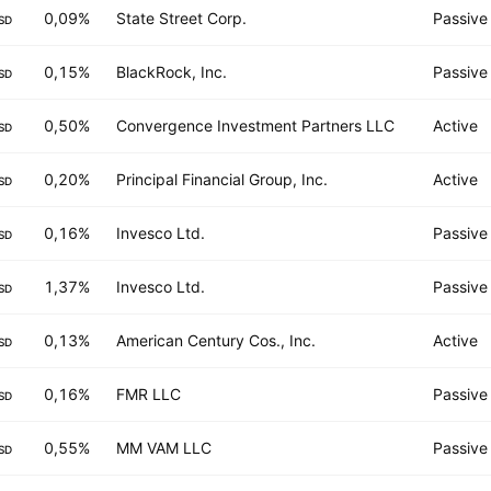
0,09%
State Street Corp.
Passive
SD
0,15%
BlackRock, Inc.
Passive
SD
0,50%
Convergence Investment Partners LLC
Active
SD
0,20%
Principal Financial Group, Inc.
Active
SD
0,16%
Invesco Ltd.
Passive
SD
1,37%
Invesco Ltd.
Passive
SD
0,13%
American Century Cos., Inc.
Active
SD
0,16%
FMR LLC
Passive
SD
0,55%
MM VAM LLC
Passive
SD