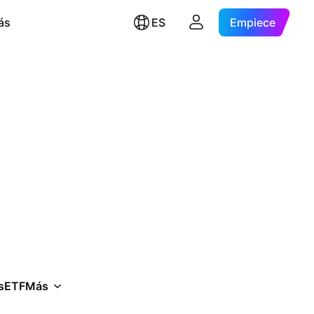
ás
ES
Empiece
s
ETF
Más