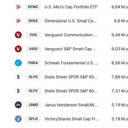
U.S. Micro Cap Portfolio ETF
9,64 M
DFMC
U
Dimensional U.S. Small Cap ETF
9,6 M
DFAS
U
Vanguard Communication Services ETF
9,46 M
VOX
U
Vanguard S&P Small-Cap 600 ETF
9,03 M
VIOO
U
Schwab Fundamental U.S. Small Company ETF
8,66 M
FNDA
U
State Street SPDR S&P 600 Small Cap Growth ETF
7,86 M
SLYG
U
State Street SPDR S&P 600 Small Cap Value ETF
7,31 M
SLYV
U
Janus Henderson Small/Mid Cap Growth Alpha ETF
5,19 M
JSMD
U
VictoryShares Small Cap Free Cash Flow ETF
5,18 M
SFLO
U