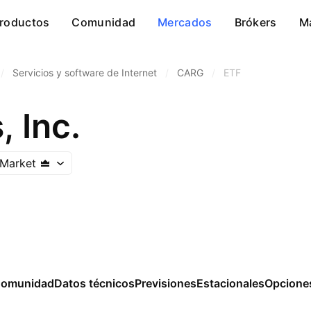
roductos
Comunidad
Mercados
Brókers
M
/
Servicios y software de Internet
/
CARG
/
ETF
 Inc.
Market
omunidad
Datos técnicos
Previsiones
Estacionales
Opcione