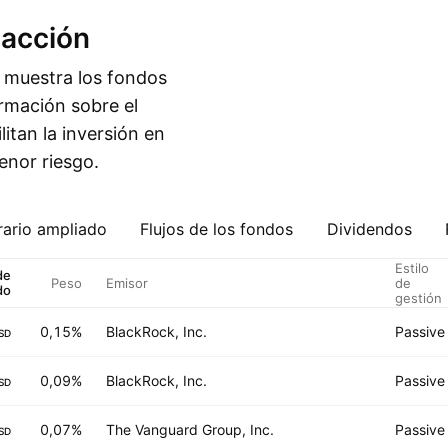
 acción
a muestra los fondos
rmación sobre el
ilitan la inversión en
nor riesgo.
ario ampliado
Flujos de los fondos
Dividendos
Estilo
de
Peso
Emisor
de
do
gestión
0,15%
BlackRock, Inc.
Passive
SD
0,09%
BlackRock, Inc.
Passive
SD
0,07%
The Vanguard Group, Inc.
Passive
SD