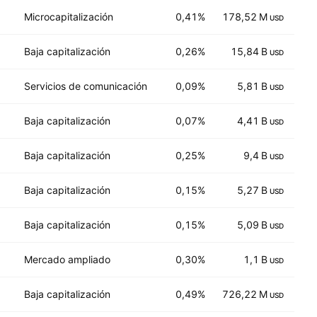
Microcapitalización
0,41%
178,52 M
6
USD
Baja capitalización
0,26%
15,84 B
8
USD
Servicios de comunicación
0,09%
5,81 B
18
USD
Baja capitalización
0,07%
4,41 B
13
USD
Baja capitalización
0,25%
9,4 B
3
USD
Baja capitalización
0,15%
5,27 B
11
USD
Baja capitalización
0,15%
5,09 B
11
USD
Mercado ampliado
0,30%
1,1 B
9
USD
Baja capitalización
0,49%
726,22 M
3
USD