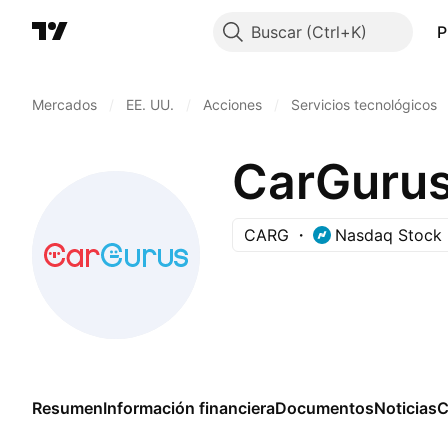
Buscar
P
Mercados
/
EE. UU.
/
Acciones
/
Servicios tecnológicos
CarGurus,
CARG
Nasdaq Stock 
Resumen
Información financiera
Documentos
Noticias
C