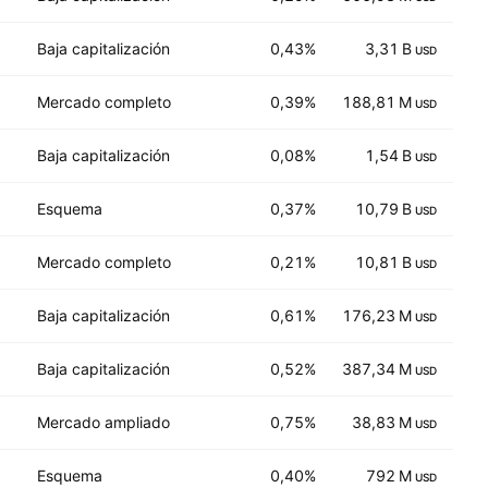
Baja capitalización
0,43%
3,31 B
7
USD
Mercado completo
0,39%
188,81 M
3
USD
Baja capitalización
0,08%
1,54 B
11
USD
Esquema
0,37%
10,79 B
16
USD
Mercado completo
0,21%
10,81 B
10
USD
Baja capitalización
0,61%
176,23 M
3
USD
Baja capitalización
0,52%
387,34 M
4
USD
Mercado ampliado
0,75%
38,83 M
3
USD
Esquema
0,40%
792 M
11
USD