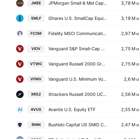
JPMorgan Small & Mid Cap Enhanced Equity ETF
3,78 M
JMEE
U
iShares U.S. SmallCap Equity Factor ETF
3,18 M
SMLF
U
Fidelity MSCI Communication Services Index ETF
2,97 M
FCOM
U
Vanguard S&P Small-Cap 600 Value ETF
2,75 M
VIOV
U
Vanguard Russell 2000 Growth ETF
2,75 M
VTWG
U
Vanguard U.S. Minimum Volatility ETF
2,6 M
VFMV
U
Xtrackers Russell 2000 UCITS ETF
2,56 M
XRS2
U
Avantis U.S. Equity ETF
2,55 M
AVUS
U
Bushido Capital US SMID Cap Equity ETF
2,47 M
RNIN
U