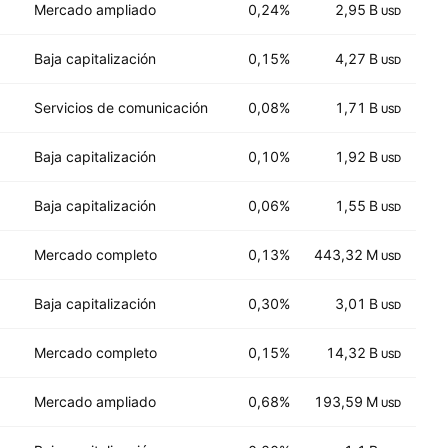
Mercado ampliado
0,24%
2,95 B
7
USD
Baja capitalización
0,15%
4,27 B
8
USD
Servicios de comunicación
0,08%
1,71 B
7
USD
Baja capitalización
0,10%
1,92 B
11
USD
Baja capitalización
0,06%
1,55 B
28
USD
Mercado completo
0,13%
443,32 M
14
USD
Baja capitalización
0,30%
3,01 B
38
USD
Mercado completo
0,15%
14,32 B
13
USD
Mercado ampliado
0,68%
193,59 M
3
USD