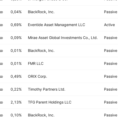
0,04%
BlackRock, Inc.
Passive
SD
0,69%
Eventide Asset Management LLC
Active
SD
0,09%
Mirae Asset Global Investments Co., Ltd.
Passive
SD
0,01%
BlackRock, Inc.
Passive
SD
0,01%
FMR LLC
Passive
SD
0,49%
ORIX Corp.
Passive
SD
0,22%
Timothy Partners Ltd.
Passive
SD
2,13%
TFG Parent Holdings LLC
Passive
SD
0,10%
BlackRock, Inc.
Passive
SD