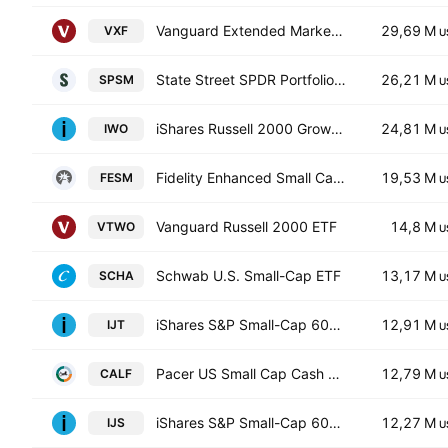
Vanguard Extended Market ETF
29,69 M
VXF
U
State Street SPDR Portfolio S&P 600 Small Cap ETF
26,21 M
SPSM
U
iShares Russell 2000 Growth ETF
24,81 M
IWO
U
Fidelity Enhanced Small Cap Core ETF
19,53 M
FESM
U
Vanguard Russell 2000 ETF
14,8 M
VTWO
U
Schwab U.S. Small-Cap ETF
13,17 M
SCHA
U
iShares S&P Small-Cap 600 Growth ETF
12,91 M
IJT
U
Pacer US Small Cap Cash Cows ETF
12,79 M
CALF
U
iShares S&P Small-Cap 600 Value ETF
12,27 M
IJS
U