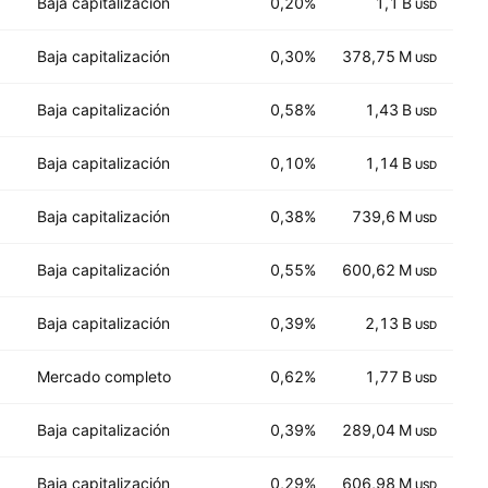
Baja capitalización
0,20%
1,1 B
9
USD
Baja capitalización
0,30%
378,75 M
9
USD
Baja capitalización
0,58%
1,43 B
14
USD
Baja capitalización
0,10%
1,14 B
15
USD
Baja capitalización
0,38%
739,6 M
6
USD
Baja capitalización
0,55%
600,62 M
3
USD
Baja capitalización
0,39%
2,13 B
6
USD
Mercado completo
0,62%
1,77 B
14
USD
Baja capitalización
0,39%
289,04 M
5
USD
Baja capitalización
0,29%
606,98 M
6
USD