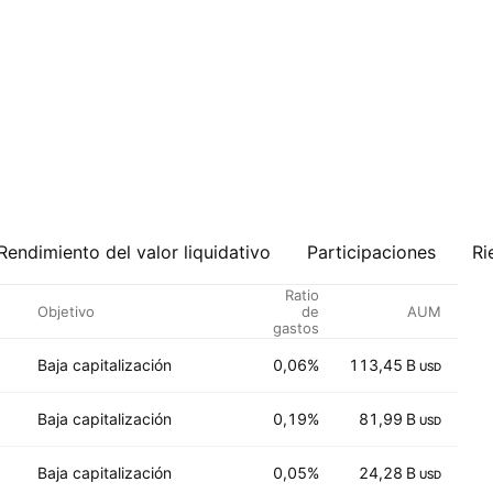
Rendimiento del valor liquidativo
Participaciones
Ri
Ratio
Objetivo
de
AUM
gastos
Baja capitalización
0,06%
113,45 B
14
USD
Baja capitalización
0,19%
81,99 B
29
USD
Baja capitalización
0,05%
24,28 B
35
USD