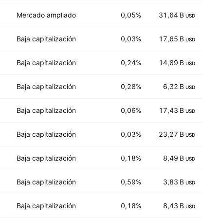
Mercado ampliado
0,05%
31,64 B
24
USD
Baja capitalización
0,03%
17,65 B
5
USD
Baja capitalización
0,24%
14,89 B
38
USD
Baja capitalización
0,28%
6,32 B
4
USD
Baja capitalización
0,06%
17,43 B
12
USD
Baja capitalización
0,03%
23,27 B
3
USD
Baja capitalización
0,18%
8,49 B
17
USD
Baja capitalización
0,59%
3,83 B
5
USD
Baja capitalización
0,18%
8,43 B
13
USD