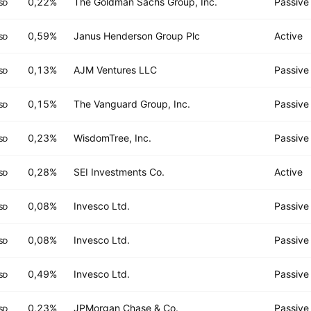
0,22%
The Goldman Sachs Group, Inc.
Passive
SD
0,59%
Janus Henderson Group Plc
Active
SD
0,13%
AJM Ventures LLC
Passive
SD
0,15%
The Vanguard Group, Inc.
Passive
SD
0,23%
WisdomTree, Inc.
Passive
SD
0,28%
SEI Investments Co.
Active
SD
0,08%
Invesco Ltd.
Passive
SD
0,08%
Invesco Ltd.
Passive
SD
0,49%
Invesco Ltd.
Passive
SD
0,23%
JPMorgan Chase & Co.
Passive
SD