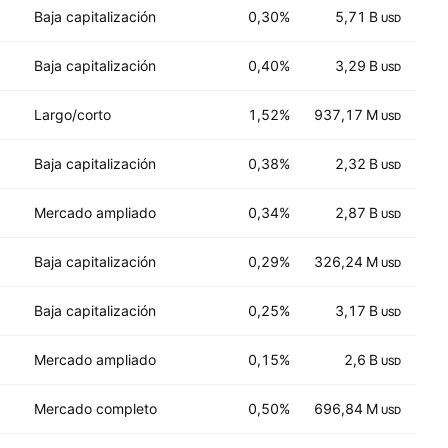
Baja capitalización
0,30%
5,71 B
7
USD
Baja capitalización
0,40%
3,29 B
8
USD
Largo/corto
1,52%
937,17 M
3
USD
Baja capitalización
0,38%
2,32 B
6
USD
Mercado ampliado
0,34%
2,87 B
5
USD
Baja capitalización
0,29%
326,24 M
4
USD
Baja capitalización
0,25%
3,17 B
7
USD
Mercado ampliado
0,15%
2,6 B
5
USD
Mercado completo
0,50%
696,84 M
7
USD