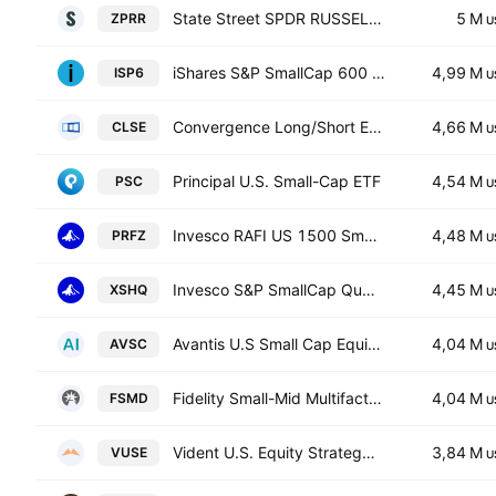
State Street SPDR RUSSELL 2000 U.S. SMALL CAP UCITS ETF Accum Ptg USD
5 M
ZPRR
U
iShares S&P SmallCap 600 UCITS ETF USD
4,99 M
ISP6
U
Convergence Long/Short Equity ETF
4,66 M
CLSE
U
Principal U.S. Small-Cap ETF
4,54 M
PSC
U
Invesco RAFI US 1500 Small-Mid ETF
4,48 M
PRFZ
U
Invesco S&P SmallCap Quality ETF
4,45 M
XSHQ
U
Avantis U.S Small Cap Equity ETF
4,04 M
AVSC
U
Fidelity Small-Mid Multifactor ETF
4,04 M
FSMD
U
Vident U.S. Equity Strategy ETF
3,84 M
VUSE
U