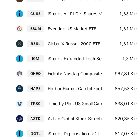
iShares VII PLC - iShares MSCI USA Small Cap CTB Enhanced ESG UCITS ETF Accum.Ptg.Shs USD
1,33 M
CUSS
U
Eventide US Market ETF
1,31 M
ESUM
U
Global X Russell 2000 ETF
1,31 M
RSSL
U
iShares Expanded Tech Sector ETF
1,3 M
IGM
U
Fidelity Nasdaq Composite Index ETF
967,81 K
ONEQ
U
Harbor Human Capital Factor US Small Cap ETF
857,53 K
HAPS
U
Timothy Plan US Small Cap Core ETF
838,01 K
TPSC
U
Aztlan Global Stock Selection DM SMID ETF
820,35 K
AZTD
U
iShares Digitalisation UCITS ETF
817,07 K
DGTL
U