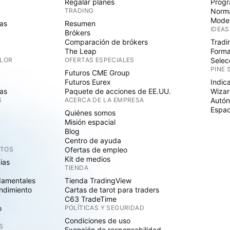
Regalar planes
Progr
TRADING
Norma
Mode
as
Resumen
IDEAS
Brókers
Comparación de brókers
Tradi
The Leap
Forma
ALOR
OFERTAS ESPECIALES
Selec
PINE 
Futuros CME Group
Futuros Eurex
Indic
as
Paquete de acciones de EE.UU.
Wizar
S
ACERCA DE LA EMPRESA
Autó
Espac
Quiénes somos
Misión espacial
Blog
Centro de ayuda
CTOS
Ofertas de empleo
Kit de medios
cias
TIENDA
damentales
Tienda TradingView
ndimiento
Cartas de tarot para traders
C63 TradeTime
o
POLÍTICAS Y SEGURIDAD
Condiciones de uso
S
Exención de responsabilidad