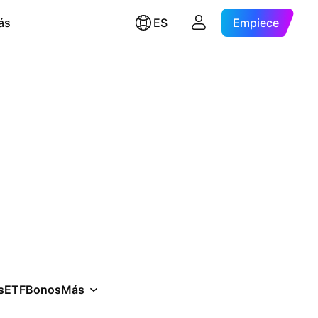
ás
ES
Empiece
s
ETF
Bonos
Más