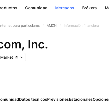
roductos
Comunidad
Mercados
Brókers
M
Internet para particulares
/
AMZN
/
Información financiera
om, Inc.
 Market
omunidad
Datos técnicos
Previsiones
Estacionales
Opcione