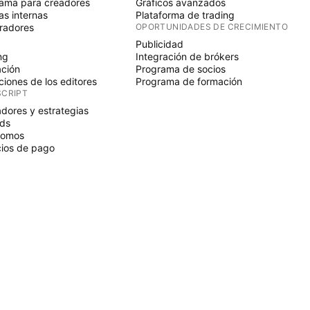
ama para creadores
Gráficos avanzados
s internas
Plataforma de trading
radores
OPORTUNIDADES DE CRECIMIENTO
Publicidad
ng
Integración de brókers
ción
Programa de socios
ciones de los editores
Programa de formación
SCRIPT
adores y estrategias
ds
nomos
ios de pago