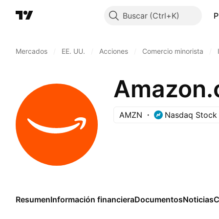
Buscar
P
Mercados
/
EE. UU.
/
Acciones
/
Comercio minorista
/
Amazon.c
AMZN
Nasdaq Stock
Resumen
Información financiera
Documentos
Noticias
C