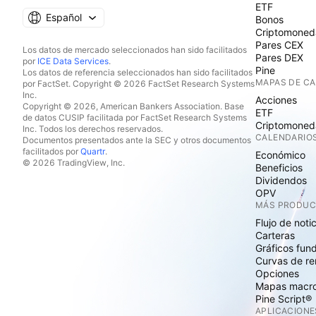
ETF
Español
Bonos
Criptomoned
Pares CEX
Los datos de mercado seleccionados han sido facilitados
Pares DEX
por
ICE Data Services
.
Pine
Los datos de referencia seleccionados han sido facilitados
MAPAS DE C
por FactSet. Copyright © 2026 FactSet Research Systems
Inc.
Acciones
Copyright © 2026, American Bankers Association. Base
ETF
de datos CUSIP facilitada por FactSet Research Systems
Criptomoned
Inc. Todos los derechos reservados.
CALENDARIO
Documentos presentados ante la SEC y otros documentos
facilitados por
Quartr
.
Económico
© 2026 TradingView, Inc.
Beneficios
Dividendos
OPV
MÁS PRODU
Flujo de noti
Carteras
Gráficos fun
Curvas de re
Opciones
Mapas macr
Pine Script®
APLICACIONE