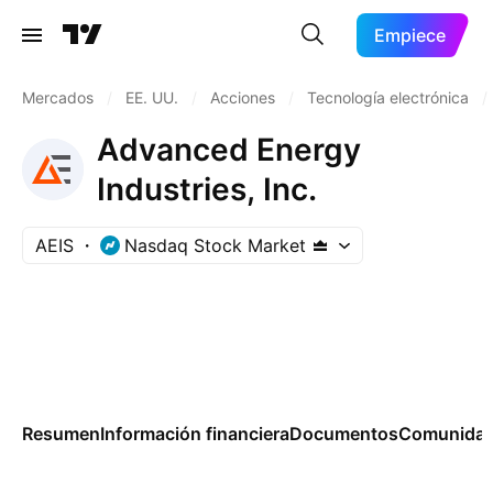
Empiece
Mercados
/
EE. UU.
/
Acciones
/
Tecnología electrónica
/
Advanced Energy
Industries, Inc.
AEIS
Nasdaq Stock Market
Resumen
Información financiera
Documentos
Comunida