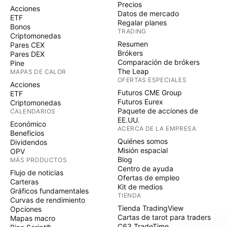
Precios
Acciones
Datos de mercado
ETF
Regalar planes
Bonos
TRADING
Criptomonedas
Resumen
Pares CEX
Brókers
Pares DEX
Comparación de brókers
Pine
The Leap
MAPAS DE CALOR
OFERTAS ESPECIALES
Acciones
Futuros CME Group
ETF
Futuros Eurex
Criptomonedas
Paquete de acciones de
CALENDARIOS
EE.UU.
Económico
ACERCA DE LA EMPRESA
Beneficios
Quiénes somos
Dividendos
Misión espacial
OPV
Blog
MÁS PRODUCTOS
Centro de ayuda
Flujo de noticias
Ofertas de empleo
Carteras
Kit de medios
Gráficos fundamentales
TIENDA
Curvas de rendimiento
Tienda TradingView
Opciones
Cartas de tarot para traders
Mapas macro
C63 TradeTime