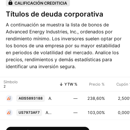
CALIFICACIÓN CREDITICIA
Títulos de deuda corporativa
A continuación se muestra la lista de bonos de
Advanced Energy Industries, Inc., ordenados por
rendimiento mínimo. Los inversores suelen optar por
los bonos de una empresa por su mayor estabilidad
en periodos de volatilidad del mercado. Analice los
precios, rendimientos y demás estadísticas para
identificar una inversión segura.
Símbolo
YTW %
Precio %
Cupón
Advanced Energy Industries, Inc. 2.5% 15-SEP-2028
—
238,60%
2,50
AEIS5893188
Advanced Energy Industries, Inc. 0.0% 15-MAY-2031
—
103,00%
0,00
US7973AF7