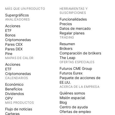
MÁS QUE UN PRODUCTO
HERRAMIENTAS Y
SUSCRIPCIONES
Supergráficos
Funcionalidades
ANALIZADORES
Precios
Acciones
Datos de mercado
ETF
Regalar planes
Bonos
TRADING
Criptomonedas
Resumen
Pares CEX
Brókers
Pares DEX
Comparación de brókers
Pine
The Leap
MAPAS DE CALOR
OFERTAS ESPECIALES
Acciones
Futuros CME Group
ETF
Futuros Eurex
Criptomonedas
Paquete de acciones de
CALENDARIOS
EE.UU.
Económico
ACERCA DE LA EMPRESA
Beneficios
Quiénes somos
Dividendos
Misión espacial
OPV
Blog
MÁS PRODUCTOS
Centro de ayuda
Flujo de noticias
Ofertas de empleo
Carteras