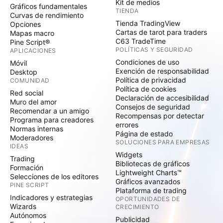
Kit de medios
Gráficos fundamentales
TIENDA
Curvas de rendimiento
Tienda TradingView
Opciones
Cartas de tarot para traders
Mapas macro
C63 TradeTime
Pine Script®
POLÍTICAS Y SEGURIDAD
APLICACIONES
Condiciones de uso
Móvil
Exención de responsabilidad
Desktop
Política de privacidad
COMUNIDAD
Política de cookies
Red social
Declaración de accesibilidad
Muro del amor
Consejos de seguridad
Recomendar a un amigo
Recompensas por detectar
Programa para creadores
errores
Normas internas
Página de estado
Moderadores
SOLUCIONES PARA EMPRESAS
IDEAS
Widgets
Trading
Bibliotecas de gráficos
Formación
Lightweight Charts™
Selecciones de los editores
Gráficos avanzados
PINE SCRIPT
Plataforma de trading
Indicadores y estrategias
OPORTUNIDADES DE
Wizards
CRECIMIENTO
Autónomos
Publicidad