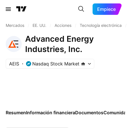
Empiece
Mercados
/
EE. UU.
/
Acciones
/
Tecnología electrónica
/
Advanced Energy
Industries, Inc.
AEIS
Nasdaq Stock Market
Resumen
Información financiera
Documentos
Comunida