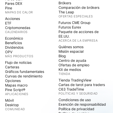
Brókers
Pares DEX
Comparación de brókers
Pine
The Leap
MAPAS DE CALOR
OFERTAS ESPECIALES
Acciones
Futuros CME Group
ETF
Futuros Eurex
Criptomonedas
Paquete de acciones de
CALENDARIOS
EE.UU.
Económico
ACERCA DE LA EMPRESA
Beneficios
Quiénes somos
Dividendos
Misión espacial
OPV
Blog
MÁS PRODUCTOS
Centro de ayuda
Flujo de noticias
Ofertas de empleo
Carteras
Kit de medios
Gráficos fundamentales
TIENDA
Curvas de rendimiento
Tienda TradingView
Opciones
Cartas de tarot para traders
Mapas macro
C63 TradeTime
Pine Script®
POLÍTICAS Y SEGURIDAD
APLICACIONES
Condiciones de uso
Móvil
Exención de responsabilidad
Desktop
Política de privacidad
COMUNIDAD