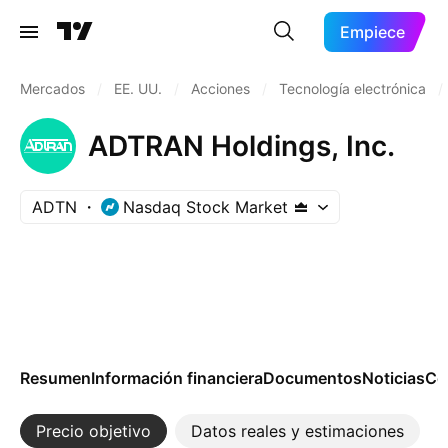
Empiece
Mercados
/
EE. UU.
/
Acciones
/
Tecnología electrónica
/
ADTRAN Holdings, Inc.
ADTN
Nasdaq Stock Market
Resumen
Información financiera
Documentos
Noticias
Co
Precio objetivo
Datos reales y estimaciones