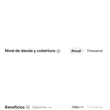
Nivel de deuda y
cobertura
Anual
Más
Trimestral
Beneficios
Anual
Más
Trimestral
Siguiente
:
—