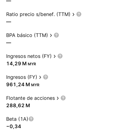
—
Ratio precio s/benef. (TTM)
—
BPA básico (TTM)
—
Ingresos netos (FY)
‪14,29 M‬
MYR
Ingresos (FY)
‪961,24 M‬
MYR
Flotante de acciones
‪288,62 M‬
Beta (1A)
−0,34