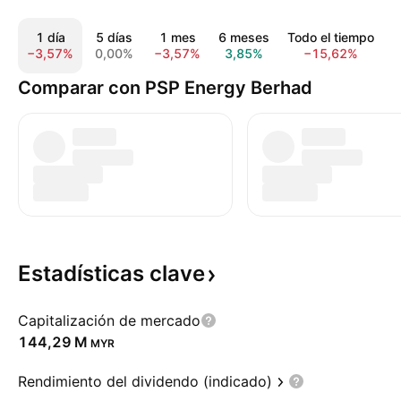
1 día
5 días
1 mes
6 meses
Todo el tiempo
−3,57%
0,00%
−3,57%
3,85%
−15,62%
Comparar con PSP Energy Berhad
Estadísticas
clave
Capitalización de mercado
‪144,29 M‬
MYR
Rendimiento del dividendo (indicado)