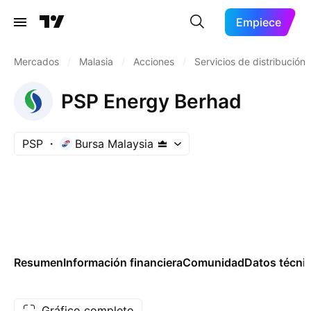
Empiece
Mercados
/
Malasia
/
Acciones
/
Servicios de distribución
PSP Energy Berhad
PSP
Bursa Malaysia
Resumen
Información financiera
Comunidad
Datos técni
Gráfico completo