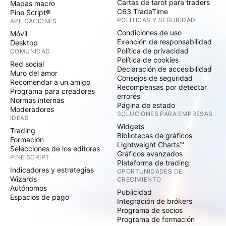
Cartas de tarot para traders
Mapas macro
C63 TradeTime
Pine Script®
POLÍTICAS Y SEGURIDAD
APLICACIONES
Condiciones de uso
Móvil
Exención de responsabilidad
Desktop
Política de privacidad
COMUNIDAD
Política de cookies
Red social
Declaración de accesibilidad
Muro del amor
Consejos de seguridad
Recomendar a un amigo
Recompensas por detectar
Programa para creadores
errores
Normas internas
Página de estado
Moderadores
SOLUCIONES PARA EMPRESAS
IDEAS
Widgets
Trading
Bibliotecas de gráficos
Formación
Lightweight Charts™
Selecciones de los editores
Gráficos avanzados
PINE SCRIPT
Plataforma de trading
Indicadores y estrategias
OPORTUNIDADES DE
Wizards
CRECIMIENTO
Autónomos
Publicidad
Espacios de pago
Integración de brókers
Programa de socios
Programa de formación