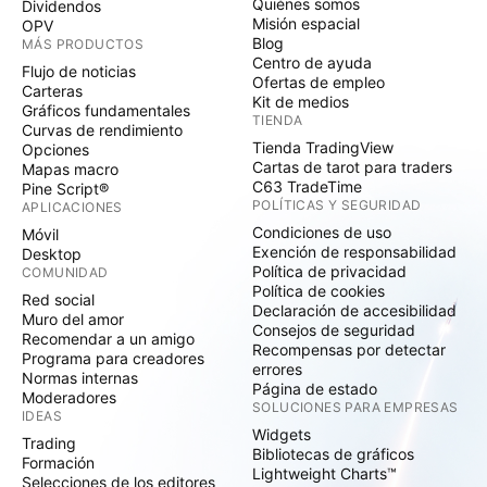
Quiénes somos
Dividendos
Misión espacial
OPV
Blog
MÁS PRODUCTOS
Centro de ayuda
Flujo de noticias
Ofertas de empleo
Carteras
Kit de medios
Gráficos fundamentales
TIENDA
Curvas de rendimiento
Tienda TradingView
Opciones
Cartas de tarot para traders
Mapas macro
C63 TradeTime
Pine Script®
POLÍTICAS Y SEGURIDAD
APLICACIONES
Condiciones de uso
Móvil
Exención de responsabilidad
Desktop
Política de privacidad
COMUNIDAD
Política de cookies
Red social
Declaración de accesibilidad
Muro del amor
Consejos de seguridad
Recomendar a un amigo
Recompensas por detectar
Programa para creadores
errores
Normas internas
Página de estado
Moderadores
SOLUCIONES PARA EMPRESAS
IDEAS
Widgets
Trading
Bibliotecas de gráficos
Formación
Lightweight Charts™
Selecciones de los editores