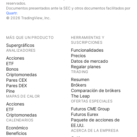
reservados.
Documentos presentados ante la SEC y otros documentos facilitados por
Quartr
.
© 2026 TradingView, Inc.
MÁS QUE UN PRODUCTO
HERRAMIENTAS Y
SUSCRIPCIONES
Supergráficos
Funcionalidades
ANALIZADORES
Precios
Acciones
Datos de mercado
ETF
Regalar planes
Bonos
TRADING
Criptomonedas
Resumen
Pares CEX
Brókers
Pares DEX
Comparación de brókers
Pine
The Leap
MAPAS DE CALOR
OFERTAS ESPECIALES
Acciones
Futuros CME Group
ETF
Futuros Eurex
Criptomonedas
Paquete de acciones de
CALENDARIOS
EE.UU.
Económico
ACERCA DE LA EMPRESA
Beneficios