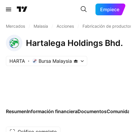
Empiece
Mercados
/
Malasia
/
Acciones
/
Fabricación de productos
Hartalega Holdings Bhd.
HARTA
Bursa Malaysia
Resumen
Información financiera
Documentos
Comunida
Gráfico completo