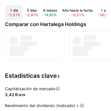
1 día
5 días
6 meses
Año hasta la fecha
1 año
−1,51%
−2,97%
14,62%
−0,51%
−20,97
Comparar con Hartalega Holdings
Estadísticas
clave
Capitalización de mercado
‪3,42 B‬
MYR
Rendimiento del dividendo (indicado)