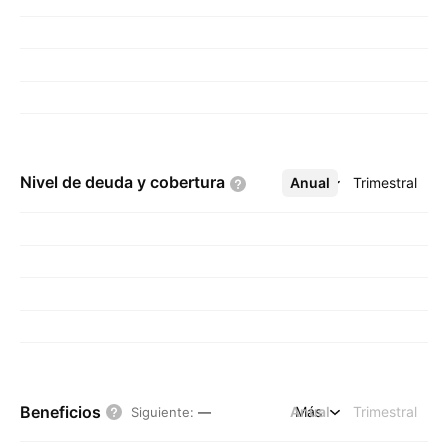
Nivel de deuda y
cobertura
Anual
Más
Trimestral
Beneficios
Anual
Más
Trimestral
Siguiente
:
—