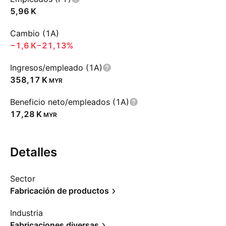
‪5,96 K‬
Cambio (1A)
‪−1,6 K‬
−21,13%
Ingresos/empleado (1A)
‪358,17 K‬
MYR
Beneficio neto/empleados (1A)
‪17,28 K‬
MYR
Detalles
Sector
Fabricación de productos
Industria
Fabricaciones diversas