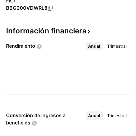
FIGI
BBG000VDWRL8
Información
financiera
Rendimiento
Anual
Más
Trimestral
Conversión de ingresos a
Anual
Más
Trimestral
beneficios