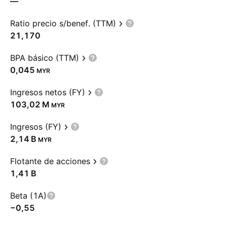
—
Ratio precio s/benef. (TTM)
21,170
BPA básico (TTM)
0,045
MYR
Ingresos netos (FY)
‪103,02 M‬
MYR
Ingresos (FY)
‪2,14 B‬
MYR
Flotante de acciones
‪1,41 B‬
Beta (1A)
−0,55