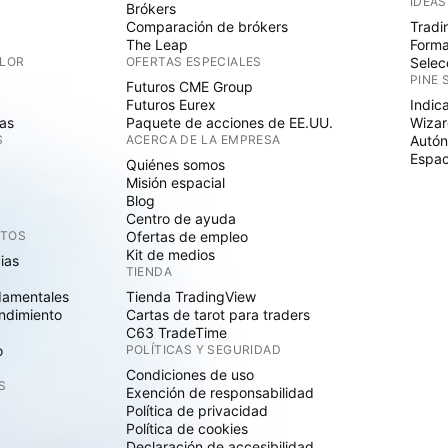
IDEAS
Brókers
Comparación de brókers
Tradi
The Leap
Forma
ALOR
OFERTAS ESPECIALES
Selec
PINE 
Futuros CME Group
Futuros Eurex
Indic
as
Paquete de acciones de EE.UU.
Wizar
S
ACERCA DE LA EMPRESA
Autó
Espac
Quiénes somos
Misión espacial
Blog
Centro de ayuda
CTOS
Ofertas de empleo
Kit de medios
cias
TIENDA
damentales
Tienda TradingView
ndimiento
Cartas de tarot para traders
C63 TradeTime
o
POLÍTICAS Y SEGURIDAD
Condiciones de uso
S
Exención de responsabilidad
Política de privacidad
Política de cookies
Declaración de accesibilidad