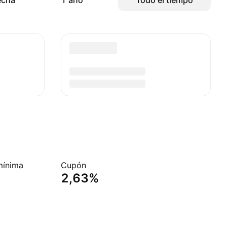
echa
1 año
Todo el tiempo
mínima
Cupón
2,63%