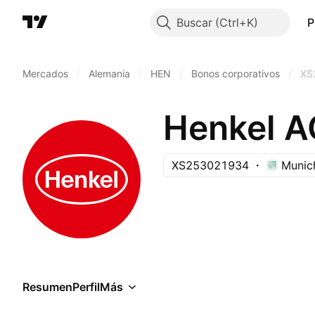
Buscar
P
Mercados
/
Alemania
/
HEN
/
Bonos corporativos
/
XS
XS253021934
Munic
Resumen
Perfil
Más