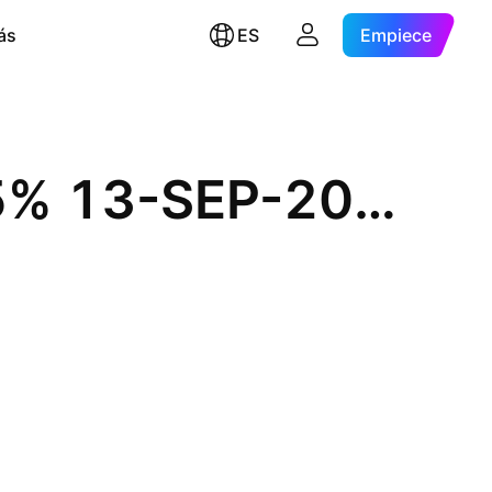
ás
ES
Empiece
Henkel AG & Co. KGaA 2.625% 13-SEP-2027