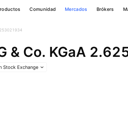
roductos
Comunidad
Mercados
Brókers
M
253021934
h Stock Exchange