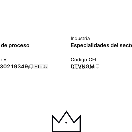
Industria
s de proceso
ores
Código CFI
30219349
DTVNGM
+1 más