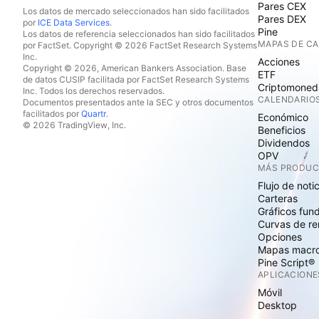
Pares CEX
Los datos de mercado seleccionados han sido facilitados
Pares DEX
por
ICE Data Services
.
Pine
Los datos de referencia seleccionados han sido facilitados
MAPAS DE C
por FactSet. Copyright © 2026 FactSet Research Systems
Inc.
Acciones
Copyright © 2026, American Bankers Association. Base
ETF
de datos CUSIP facilitada por FactSet Research Systems
Criptomoned
Inc. Todos los derechos reservados.
CALENDARIO
Documentos presentados ante la SEC y otros documentos
facilitados por
Quartr
.
Económico
© 2026 TradingView, Inc.
Beneficios
Dividendos
OPV
MÁS PRODU
Flujo de noti
Carteras
Gráficos fun
Curvas de re
Opciones
Mapas macr
Pine Script®
APLICACIONE
Móvil
Desktop