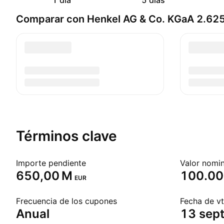
1 día
5 días
Comparar con Henkel AG & Co. KGaA 2.6
Términos clave
Importe pendiente
Valor nomin
‪650,00 M‬
100.00
EUR
Frecuencia de los cupones
Fecha de vt
Anual
13 sep