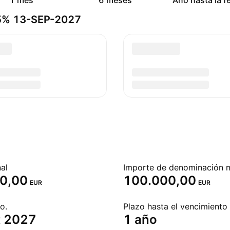
1 mes
6 meses
Año hasta la f
25% 13-SEP-2027
al
Importe de denominación 
0,00
100.000,00
EUR
EUR
o.
Plazo hasta el vencimiento
t 2027
1 año