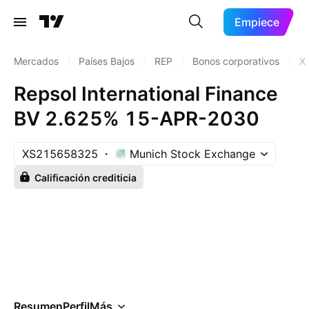
Empiece
Mercados
/
Países Bajos
/
REP
/
Bonos corporativos
/
X
Repsol International Finance
BV 2.625% 15-APR-2030
XS215658325
Munich Stock Exchange
Calificación crediticia
Resumen
Perfil
Más