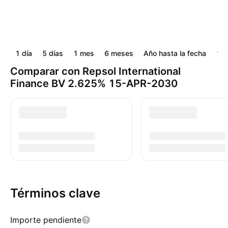
1 día
5 días
1 mes
6 meses
Año hasta la fecha
1 a
Comparar con Repsol International
Finance BV 2.625% 15-APR-2030
Términos clave
Importe pendiente