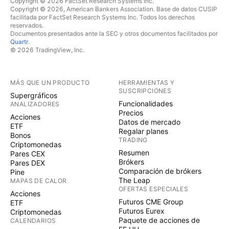
Copyright © 2026 FactSet Research Systems Inc.
Copyright © 2026, American Bankers Association. Base de datos CUSIP
facilitada por FactSet Research Systems Inc. Todos los derechos
reservados.
Documentos presentados ante la SEC y otros documentos facilitados por
Quartr
.
© 2026 TradingView, Inc.
MÁS QUE UN PRODUCTO
HERRAMIENTAS Y
SUSCRIPCIONES
Supergráficos
Funcionalidades
ANALIZADORES
Precios
Acciones
Datos de mercado
ETF
Regalar planes
Bonos
TRADING
Criptomonedas
Resumen
Pares CEX
Brókers
Pares DEX
Comparación de brókers
Pine
The Leap
MAPAS DE CALOR
OFERTAS ESPECIALES
Acciones
Futuros CME Group
ETF
Futuros Eurex
Criptomonedas
Paquete de acciones de
CALENDARIOS