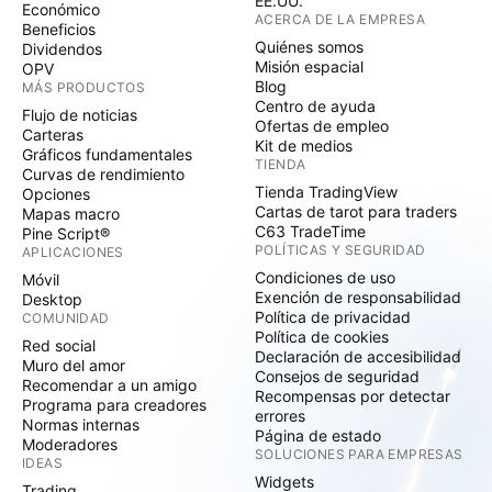
EE.UU.
Económico
ACERCA DE LA EMPRESA
Beneficios
Quiénes somos
Dividendos
Misión espacial
OPV
Blog
MÁS PRODUCTOS
Centro de ayuda
Flujo de noticias
Ofertas de empleo
Carteras
Kit de medios
Gráficos fundamentales
TIENDA
Curvas de rendimiento
Tienda TradingView
Opciones
Cartas de tarot para traders
Mapas macro
C63 TradeTime
Pine Script®
POLÍTICAS Y SEGURIDAD
APLICACIONES
Condiciones de uso
Móvil
Exención de responsabilidad
Desktop
Política de privacidad
COMUNIDAD
Política de cookies
Red social
Declaración de accesibilidad
Muro del amor
Consejos de seguridad
Recomendar a un amigo
Recompensas por detectar
Programa para creadores
errores
Normas internas
Página de estado
Moderadores
SOLUCIONES PARA EMPRESAS
IDEAS
Widgets
Trading