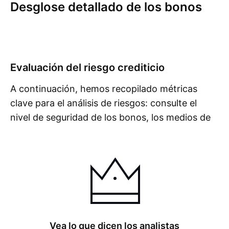
Desglose detallado de los bonos
Resumen
Más
Cupón
Amortización
Riesgos
Evaluación del riesgo crediticio
A continuación, hemos recopilado métricas
clave para el análisis de riesgos: consulte el
nivel de seguridad de los bonos, los medios de
Mo
protección contra la inflación, la valoración del
emisor y mucho más para evaluar la fiabilidad
de estos bonos y tomar una decisión
informada.
Vea lo que dicen los analistas