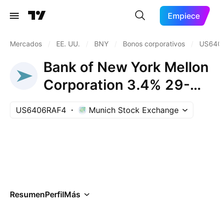
Empiece
Mercados
/
EE. UU.
/
BNY
/
Bonos corporativos
/
US64
Bank of New York Mellon
Corporation 3.4% 29-
JAN-2028
US6406RAF4
Munich Stock Exchange
Resumen
Perfil
Más