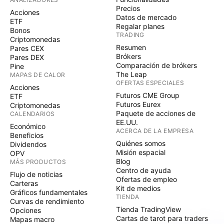
Precios
Acciones
Datos de mercado
ETF
Regalar planes
Bonos
TRADING
Criptomonedas
Resumen
Pares CEX
Brókers
Pares DEX
Comparación de brókers
Pine
The Leap
MAPAS DE CALOR
OFERTAS ESPECIALES
Acciones
Futuros CME Group
ETF
Futuros Eurex
Criptomonedas
Paquete de acciones de
CALENDARIOS
EE.UU.
Económico
ACERCA DE LA EMPRESA
Beneficios
Quiénes somos
Dividendos
Misión espacial
OPV
Blog
MÁS PRODUCTOS
Centro de ayuda
Flujo de noticias
Ofertas de empleo
Carteras
Kit de medios
Gráficos fundamentales
TIENDA
Curvas de rendimiento
Tienda TradingView
Opciones
Cartas de tarot para traders
Mapas macro