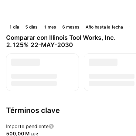
1 día
5 días
1 mes
6 meses
Año hasta la fecha
1 a
Comparar con Illinois Tool Works, Inc.
2.125% 22-MAY-2030
Términos clave
Importe pendiente
‪500,00 M‬
EUR