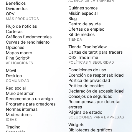
ACERCA DE LA EMPRESA
Beneficios
Quiénes somos
Dividendos
Misión espacial
OPV
Blog
MÁS PRODUCTOS
Centro de ayuda
Flujo de noticias
Ofertas de empleo
Carteras
Kit de medios
Gráficos fundamentales
TIENDA
Curvas de rendimiento
Tienda TradingView
Opciones
Cartas de tarot para traders
Mapas macro
C63 TradeTime
Pine Script®
POLÍTICAS Y SEGURIDAD
APLICACIONES
Condiciones de uso
Móvil
Exención de responsabilidad
Desktop
Política de privacidad
COMUNIDAD
Política de cookies
Red social
Declaración de accesibilidad
Muro del amor
Consejos de seguridad
Recomendar a un amigo
Recompensas por detectar
Programa para creadores
errores
Normas internas
Página de estado
Moderadores
SOLUCIONES PARA EMPRESAS
IDEAS
Widgets
Trading
Bibliotecas de gráficos