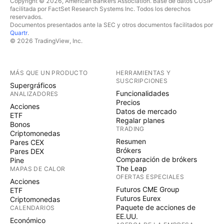
Copyright © 2026, American Bankers Association. Base de datos CUSIP
facilitada por FactSet Research Systems Inc. Todos los derechos
reservados.
Documentos presentados ante la SEC y otros documentos facilitados por
Quartr
.
© 2026 TradingView, Inc.
MÁS QUE UN PRODUCTO
HERRAMIENTAS Y
SUSCRIPCIONES
Supergráficos
Funcionalidades
ANALIZADORES
Precios
Acciones
Datos de mercado
ETF
Regalar planes
Bonos
TRADING
Criptomonedas
Resumen
Pares CEX
Brókers
Pares DEX
Comparación de brókers
Pine
The Leap
MAPAS DE CALOR
OFERTAS ESPECIALES
Acciones
Futuros CME Group
ETF
Futuros Eurex
Criptomonedas
Paquete de acciones de
CALENDARIOS
EE.UU.
Económico