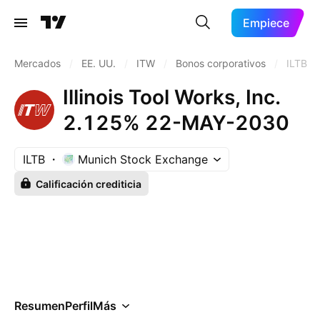
Empiece
Mercados
/
EE. UU.
/
ITW
/
Bonos corporativos
/
ILTB
Illinois Tool Works, Inc.
2.125% 22-MAY-2030
ILTB
Munich Stock Exchange
Calificación crediticia
Resumen
Perfil
Más