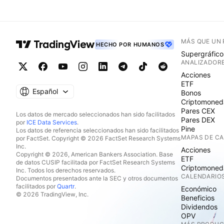
MÁS QUE UN
HECHO POR HUMANOS
Supergráfico
ANALIZADOR
Acciones
ETF
Español
Bonos
Criptomoned
Pares CEX
Los datos de mercado seleccionados han sido facilitados
Pares DEX
por
ICE Data Services
.
Pine
Los datos de referencia seleccionados han sido facilitados
MAPAS DE C
por FactSet. Copyright © 2026 FactSet Research Systems
Inc.
Acciones
Copyright © 2026, American Bankers Association. Base
ETF
de datos CUSIP facilitada por FactSet Research Systems
Criptomoned
Inc. Todos los derechos reservados.
CALENDARIO
Documentos presentados ante la SEC y otros documentos
facilitados por
Quartr
.
Económico
© 2026 TradingView, Inc.
Beneficios
Dividendos
OPV