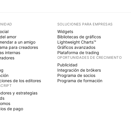
NIDAD
SOLUCIONES PARA EMPRESAS
ocial
Widgets
del amor
Bibliotecas de gráficos
endar a un amigo
Lightweight Charts™
ama para creadores
Gráficos avanzados
s internas
Plataforma de trading
radores
OPORTUNIDADES DE CRECIMIENTO
Publicidad
ng
Integración de brókers
ción
Programa de socios
ciones de los editores
Programa de formación
SCRIPT
adores y estrategias
ds
nomos
ios de pago