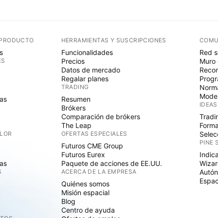
 PRODUCTO
HERRAMIENTAS Y SUSCRIPCIONES
COMU
s
Funcionalidades
Red s
ES
Precios
Muro 
Datos de mercado
Recom
Regalar planes
Progr
TRADING
Norma
Mode
as
Resumen
IDEAS
Brókers
Comparación de brókers
Tradi
The Leap
Forma
ALOR
OFERTAS ESPECIALES
Selec
PINE 
Futuros CME Group
Futuros Eurex
Indic
as
Paquete de acciones de EE.UU.
Wizar
S
ACERCA DE LA EMPRESA
Autó
Espac
Quiénes somos
Misión espacial
Blog
Centro de ayuda