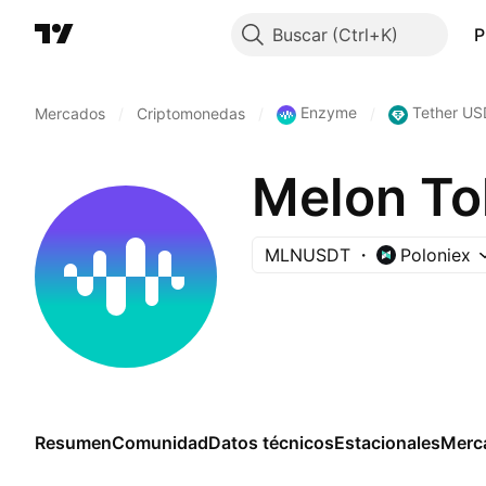
Buscar
P
Enzyme
Tether US
Mercados
/
Criptomonedas
/
/
Melon To
MLNUSDT
Poloniex
Resumen
Comunidad
Datos técnicos
Estacionales
Merc