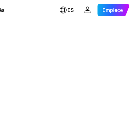
ás
ES
Empiece