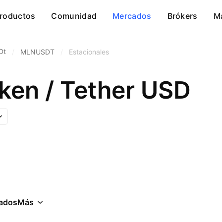
roductos
Comunidad
Mercados
Brókers
M
Dt
/
MLNUSDT
/
Estacionales
ken / Tether USD
ados
Más