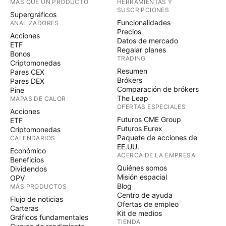
MÁS QUE UN PRODUCTO
HERRAMIENTAS Y
SUSCRIPCIONES
Supergráficos
Funcionalidades
ANALIZADORES
Precios
Acciones
Datos de mercado
ETF
Regalar planes
Bonos
TRADING
Criptomonedas
Resumen
Pares CEX
Brókers
Pares DEX
Comparación de brókers
Pine
The Leap
MAPAS DE CALOR
OFERTAS ESPECIALES
Acciones
Futuros CME Group
ETF
Futuros Eurex
Criptomonedas
Paquete de acciones de
CALENDARIOS
EE.UU.
Económico
ACERCA DE LA EMPRESA
Beneficios
Quiénes somos
Dividendos
Misión espacial
OPV
Blog
MÁS PRODUCTOS
Centro de ayuda
Flujo de noticias
Ofertas de empleo
Carteras
Kit de medios
Gráficos fundamentales
TIENDA