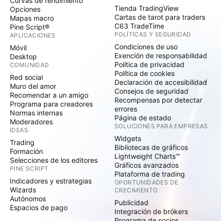
Curvas de rendimiento
Tienda TradingView
Opciones
Cartas de tarot para traders
Mapas macro
C63 TradeTime
Pine Script®
POLÍTICAS Y SEGURIDAD
APLICACIONES
Condiciones de uso
Móvil
Exención de responsabilidad
Desktop
Política de privacidad
COMUNIDAD
Política de cookies
Red social
Declaración de accesibilidad
Muro del amor
Consejos de seguridad
Recomendar a un amigo
Recompensas por detectar
Programa para creadores
errores
Normas internas
Página de estado
Moderadores
SOLUCIONES PARA EMPRESAS
IDEAS
Widgets
Trading
Bibliotecas de gráficos
Formación
Lightweight Charts™
Selecciones de los editores
Gráficos avanzados
PINE SCRIPT
Plataforma de trading
Indicadores y estrategias
OPORTUNIDADES DE
Wizards
CRECIMIENTO
Autónomos
Publicidad
Espacios de pago
Integración de brókers
Programa de socios