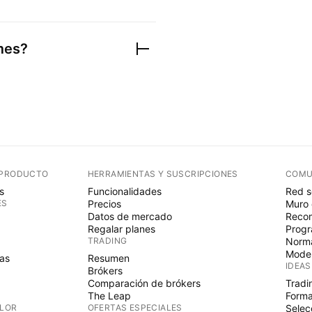
mes?
 PRODUCTO
HERRAMIENTAS Y SUSCRIPCIONES
COMU
s
Funcionalidades
Red s
ES
Precios
Muro 
Datos de mercado
Recom
Regalar planes
Progr
TRADING
Norma
Mode
as
Resumen
IDEAS
Brókers
Comparación de brókers
Tradi
The Leap
Forma
ALOR
OFERTAS ESPECIALES
Selec