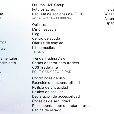
PINE 
Futuros CME Group
Futuros Eurex
Indic
as
Paquete de acciones de EE.UU.
Wizar
S
ACERCA DE LA EMPRESA
Autó
Espac
Quiénes somos
Misión espacial
Blog
Centro de ayuda
CTOS
Ofertas de empleo
Kit de medios
cias
TIENDA
damentales
Tienda TradingView
ndimiento
Cartas de tarot para traders
C63 TradeTime
o
POLÍTICAS Y SEGURIDAD
Condiciones de uso
S
Exención de responsabilidad
Política de privacidad
Política de cookies
Declaración de accesibilidad
Consejos de seguridad
Recompensas por detectar errores
Página de estado