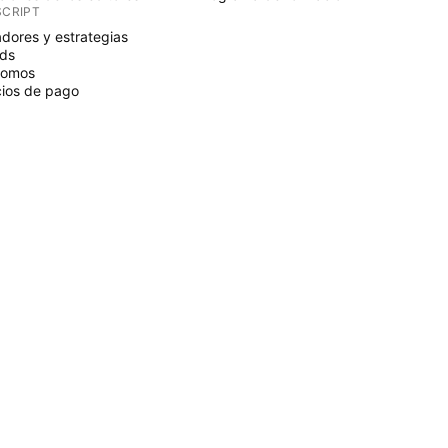
SCRIPT
adores y estrategias
ds
nomos
ios de pago