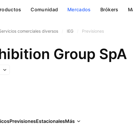
roductos
Comunidad
Mercados
Brókers
M
Servicios comerciales diversos
/
IEG
/
Previsiones
xhibition Group SpA
icos
Previsiones
Estacionales
Más