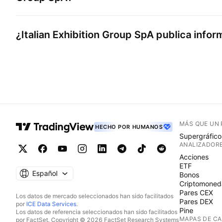
¿
Italian Exhibition Group SpA
publica infor
MÁS QUE UN
HECHO POR HUMANOS
Supergráfico
ANALIZADOR
Acciones
ETF
Español
Bonos
Criptomoned
Pares CEX
Los datos de mercado seleccionados han sido facilitados
Pares DEX
por
ICE Data Services
.
Pine
Los datos de referencia seleccionados han sido facilitados
MAPAS DE C
por FactSet. Copyright © 2026 FactSet Research Systems