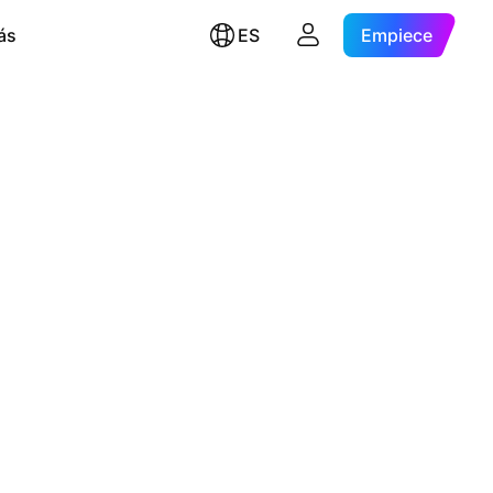
ás
ES
Empiece