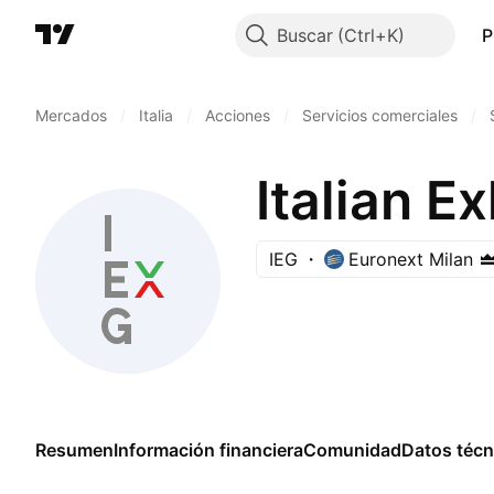
Buscar
P
Mercados
/
Italia
/
Acciones
/
Servicios comerciales
/
Italian E
IEG
Euronext Milan
Resumen
Información financiera
Comunidad
Datos técn