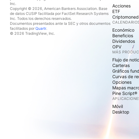
Inc.
Acciones
Copyright © 2026, American Bankers Association. Base
ETF
de datos CUSIP facilitada por FactSet Research Systems
Criptomoned
Inc. Todos los derechos reservados.
CALENDARIO
Documentos presentados ante la SEC y otros documentos
facilitados por
Quartr
.
Económico
© 2026 TradingView, Inc.
Beneficios
Dividendos
OPV
MÁS PRODU
Flujo de noti
Carteras
Gráficos fun
Curvas de re
Opciones
Mapas macr
Pine Script®
APLICACIONE
Móvil
Desktop