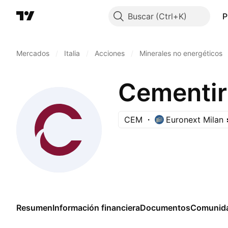
Buscar
P
Mercados
/
Italia
/
Acciones
/
Minerales no energéticos
Cementir
CEM
Euronext Milan
Resumen
Información financiera
Documentos
Comunid