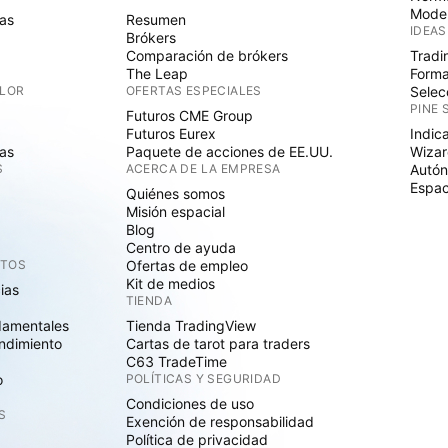
Mode
as
Resumen
IDEAS
Brókers
Comparación de brókers
Tradi
The Leap
Forma
ALOR
OFERTAS ESPECIALES
Selec
PINE 
Futuros CME Group
Futuros Eurex
Indic
as
Paquete de acciones de EE.UU.
Wizar
S
ACERCA DE LA EMPRESA
Autó
Espac
Quiénes somos
Misión espacial
Blog
Centro de ayuda
CTOS
Ofertas de empleo
Kit de medios
cias
TIENDA
damentales
Tienda TradingView
ndimiento
Cartas de tarot para traders
C63 TradeTime
o
POLÍTICAS Y SEGURIDAD
Condiciones de uso
S
Exención de responsabilidad
Política de privacidad