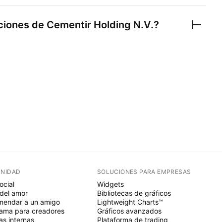
cciones de
Cementir Holding N.V.
?
NIDAD
SOLUCIONES PARA EMPRESAS
ocial
Widgets
del amor
Bibliotecas de gráficos
endar a un amigo
Lightweight Charts™
ama para creadores
Gráficos avanzados
s internas
Plataforma de trading