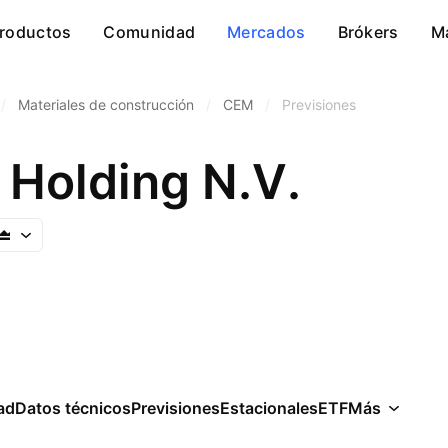
roductos
Comunidad
Mercados
Brókers
M
/
Materiales de construcción
/
CEM
/
Previsiones
 Holding N.V.
ad
Datos técnicos
Previsiones
Estacionales
ETF
Más