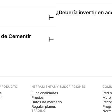
¿Debería invertir en a
s de
Cementir
 PRODUCTO
HERRAMIENTAS Y SUSCRIPCIONES
COMU
s
Funcionalidades
Red s
ES
Precios
Muro 
Datos de mercado
Recom
Regalar planes
Progr
TRADING
Norma