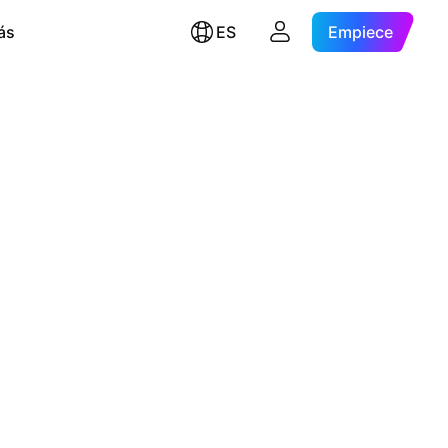
ás
ES
Empiece