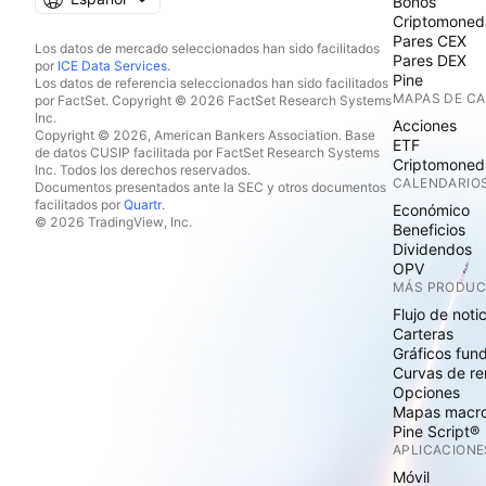
Bonos
Criptomoned
Pares CEX
Los datos de mercado seleccionados han sido facilitados
Pares DEX
por
ICE Data Services
.
Pine
Los datos de referencia seleccionados han sido facilitados
MAPAS DE C
por FactSet. Copyright © 2026 FactSet Research Systems
Inc.
Acciones
Copyright © 2026, American Bankers Association. Base
ETF
de datos CUSIP facilitada por FactSet Research Systems
Criptomoned
Inc. Todos los derechos reservados.
CALENDARIO
Documentos presentados ante la SEC y otros documentos
facilitados por
Quartr
.
Económico
© 2026 TradingView, Inc.
Beneficios
Dividendos
OPV
MÁS PRODU
Flujo de noti
Carteras
Gráficos fun
Curvas de re
Opciones
Mapas macr
Pine Script®
APLICACIONE
Móvil