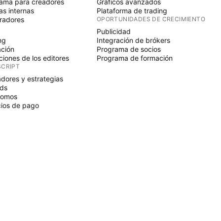
ama para creadores
Gráficos avanzados
s internas
Plataforma de trading
radores
OPORTUNIDADES DE CRECIMIENTO
Publicidad
ng
Integración de brókers
ción
Programa de socios
ciones de los editores
Programa de formación
SCRIPT
adores y estrategias
ds
nomos
ios de pago