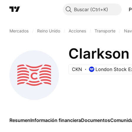
Buscar
P
Mercados
/
Reino Unido
/
Acciones
/
Transporte
/
Nav
Clarkson
CKN
London Stock E
Resumen
Información financiera
Documentos
Comunid