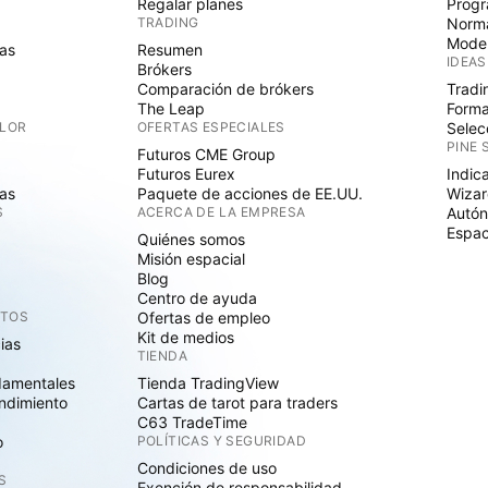
Regalar planes
Progr
TRADING
Norma
Mode
as
Resumen
IDEAS
Brókers
Comparación de brókers
Tradi
The Leap
Forma
ALOR
OFERTAS ESPECIALES
Selec
PINE 
Futuros CME Group
Futuros Eurex
Indic
as
Paquete de acciones de EE.UU.
Wizar
S
ACERCA DE LA EMPRESA
Autó
Espac
Quiénes somos
Misión espacial
Blog
Centro de ayuda
CTOS
Ofertas de empleo
Kit de medios
cias
TIENDA
damentales
Tienda TradingView
ndimiento
Cartas de tarot para traders
C63 TradeTime
o
POLÍTICAS Y SEGURIDAD
Condiciones de uso
S
Exención de responsabilidad