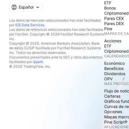
ETF
Español
Bonos
Criptomoned
Pares CEX
Los datos de mercado seleccionados han sido facilitados
Pares DEX
por
ICE Data Services
.
Pine
Los datos de referencia seleccionados han sido facilitados
MAPAS DE C
por FactSet. Copyright © 2026 FactSet Research Systems
Inc.
Acciones
Copyright © 2026, American Bankers Association. Base
ETF
de datos CUSIP facilitada por FactSet Research Systems
Criptomoned
Inc. Todos los derechos reservados.
CALENDARIO
Documentos presentados ante la SEC y otros documentos
facilitados por
Quartr
.
Económico
© 2026 TradingView, Inc.
Beneficios
Dividendos
OPV
MÁS PRODU
Flujo de noti
Carteras
Gráficos fun
Curvas de re
Opciones
Mapas macr
Pine Script®
APLICACIONE