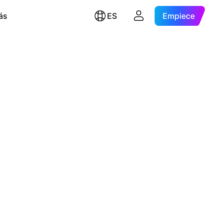
ás
ES
Empiece