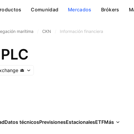
roductos
Comunidad
Mercados
Brókers
M
egación marítima
/
CKN
/
Información financiera
 PLC
xchange
ad
Datos técnicos
Previsiones
Estacionales
ETF
Más