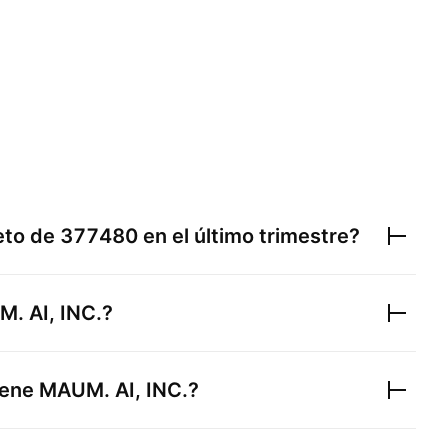
neto de
377480
en el último trimestre?
. AI, INC.
?
iene
MAUM. AI, INC.
?