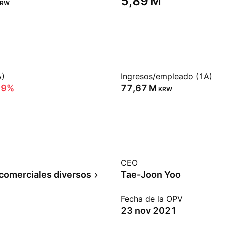
‪5,89 M‬
KRW
A)
Ingresos/empleado (1A)
89%
‪77,67 M‬
KRW
CEO
 comerciales diversos
Tae-Joon Yoo
Fecha de la OPV
23 nov 2021