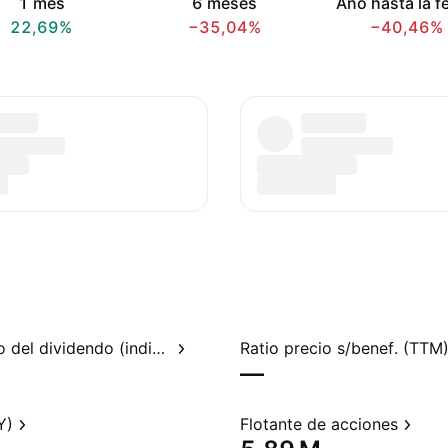
1 mes
6 meses
Año hasta la f
22,69%
−35,04%
−40,46%
Rendimiento del dividendo (indicado)
Ratio precio s/benef. (TTM
—
Y)
Flotante de acciones