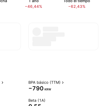
echa
1 año
Todo el tiempo
−46,44%
−62,43%
)
BPA básico (TTM)
−790
KRW
Beta (1A)