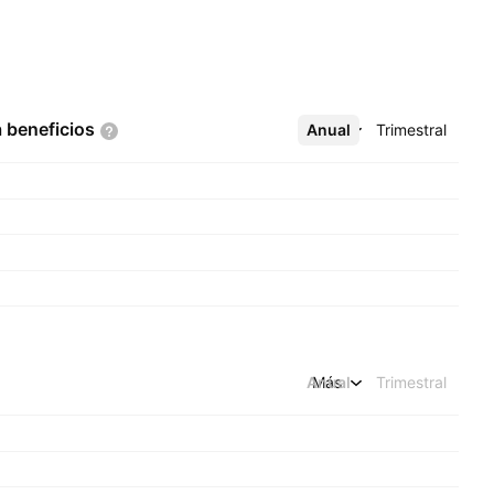
a
beneficios
Anual
Más
Trimestral
Anual
Más
Trimestral