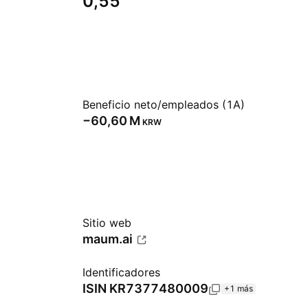
0,55
Beneficio neto/empleados (1A)
‪−60,60 M‬
KRW
Sitio web
maum.ai
Identificadores
ISIN
KR7377480009
+1 más