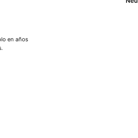
Neu
olo en años
s.