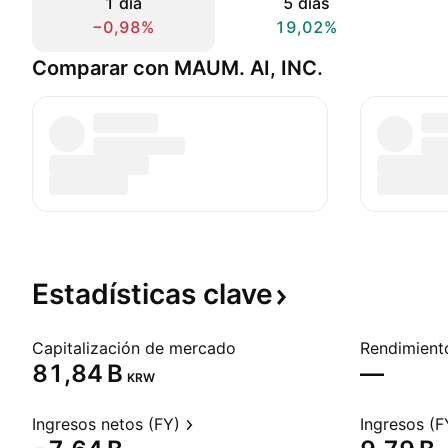
1 día
5 días
−0,98%
19,02%
Comparar con MAUM. AI, INC.
Estadísticas
clave
Capitalización de mercado
‪81,84 B‬
—
KRW
Ingresos netos (FY)
Ingresos (F