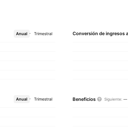
Conversión de ingresos 
Anual
Más
Trimestral
Beneficios
Anual
Más
Trimestral
Siguiente
:
—