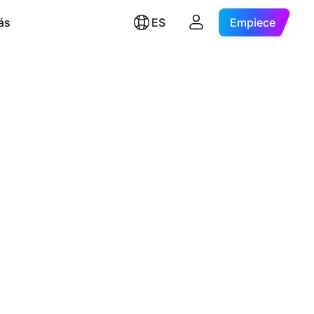
ás
ES
Empiece