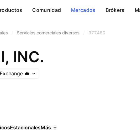
roductos
Comunidad
Mercados
Brókers
M
ales
/
Servicios comerciales diversos
/
377480
, INC.
 Exchange
icos
Estacionales
Más