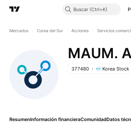
Buscar
P
Mercados
/
Corea del Sur
/
Acciones
/
Servicios comerci
MAUM. AI
377480
Korea Stock
Resumen
Información financiera
Comunidad
Datos técn