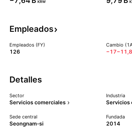
‪−7,64 B‬
‪9,79 B‬
KRW
Empleados
Empleados (FY)
Cambio (1
126
−17
−11,
Detalles
Sector
Industria
Servicios comerciales
Servicios
Sede central
Fundada
Seongnam-si
2014