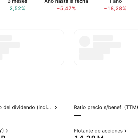
6 meses
Año hasta la fecha
1 año
2,52%
−5,47%
−18,28%
Rendimiento del dividendo (indicado)
Ratio precio s/benef. (TTM
—
Y)
Flotante de acciones