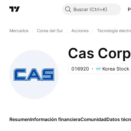
Buscar
P
Mercados
/
Corea del Sur
/
Acciones
/
Tecnología electr
Cas Corp
016920
Korea Stock
Resumen
Información financiera
Comunidad
Datos técn