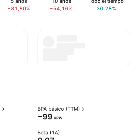
5 años
10 años
Todo el tiempo
−81,80%
−54,16%
30,28%
)
BPA básico (TTM)
−99
KRW
Beta (1A)