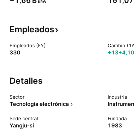
‪−1,66 B‬
‪161,07 
KRW
Empleados
Empleados (FY)
Cambio (1
330
+13
+4,1
Detalles
Sector
Industria
Tecnología electrónica
Sede central
Fundada
Yangju-si
1983