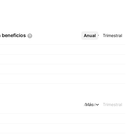
a
beneficios
Anual
Más
Trimestral
Anual
Más
Trimestral