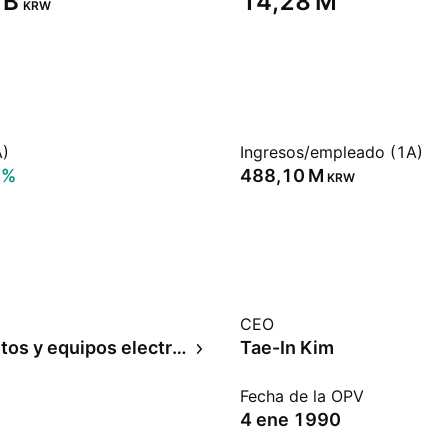
B‬
‪14,28 M‬
KRW
A)
Ingresos/empleado (1A)
0%
‪488,10 M‬
KRW
CEO
Instrumentos y equipos electrónicos
Tae-In Kim
Fecha de la OPV
4 ene 1990