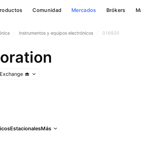
roductos
Comunidad
Mercados
Brókers
M
ónica
/
Instrumentos y equipos electrónicos
/
016920
oration
 Exchange
icos
Estacionales
Más