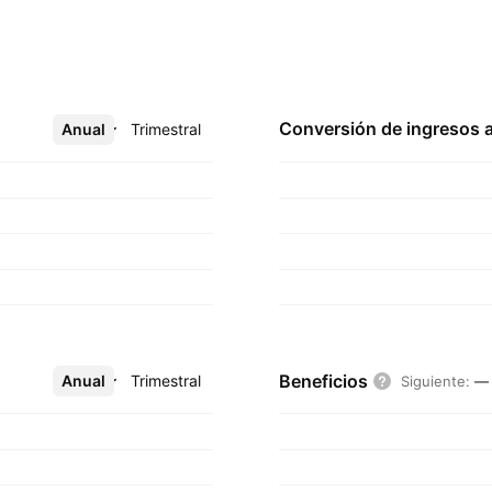
Conversión de ingresos 
Anual
Más
Trimestral
Beneficios
Anual
Más
Trimestral
Siguiente
:
—