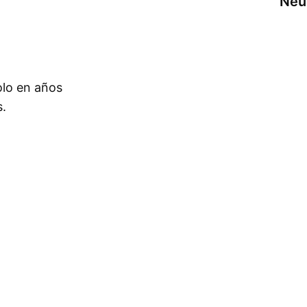
Neu
olo en años
s.