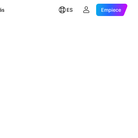
ás
ES
Empiece