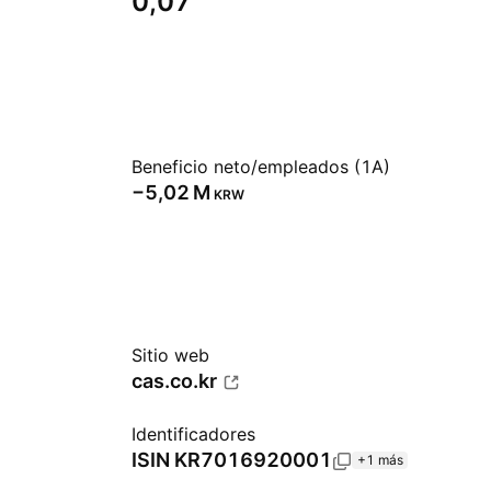
0,07
Beneficio neto/empleados (1A)
‪−5,02 M‬
KRW
Sitio web
cas.co.kr
Identificadores
ISIN
KR7016920001
+1 más