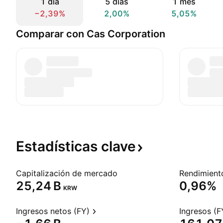
1 día
5 días
1 mes
−2,39%
2,00%
5,05%
Comparar con Cas Corporation
Estadísticas
clave
Capitalización de mercado
‪25,24 B‬
0,96%
KRW
Ingresos netos (FY)
Ingresos (F