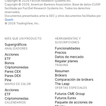
Copyright © 2026 FactSet Research Systems Inc.
Copyright © 2026, American Bankers Association. Base de datos CUSIP
facilitada por FactSet Research Systems Inc. Todos los derechos
reservados.
Documentos presentados ante la SEC y otros documentos facilitados por
Quartr
.
© 2026 TradingView, Inc.
MÁS QUE UN PRODUCTO
HERRAMIENTAS Y
SUSCRIPCIONES
Supergráficos
Funcionalidades
ANALIZADORES
Precios
Acciones
Datos de mercado
ETF
Regalar planes
Bonos
TRADING
Criptomonedas
Resumen
Pares CEX
Brókers
Pares DEX
Comparación de brókers
Pine
The Leap
MAPAS DE CALOR
OFERTAS ESPECIALES
Acciones
Futuros CME Group
ETF
Futuros Eurex
Criptomonedas
Paquete de acciones de
CALENDARIOS