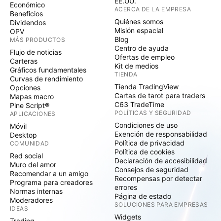
EE.UU.
Económico
ACERCA DE LA EMPRESA
Beneficios
Quiénes somos
Dividendos
Misión espacial
OPV
Blog
MÁS PRODUCTOS
Centro de ayuda
Flujo de noticias
Ofertas de empleo
Carteras
Kit de medios
Gráficos fundamentales
TIENDA
Curvas de rendimiento
Tienda TradingView
Opciones
Cartas de tarot para traders
Mapas macro
C63 TradeTime
Pine Script®
POLÍTICAS Y SEGURIDAD
APLICACIONES
Condiciones de uso
Móvil
Exención de responsabilidad
Desktop
Política de privacidad
COMUNIDAD
Política de cookies
Red social
Declaración de accesibilidad
Muro del amor
Consejos de seguridad
Recomendar a un amigo
Recompensas por detectar
Programa para creadores
errores
Normas internas
Página de estado
Moderadores
SOLUCIONES PARA EMPRESAS
IDEAS
Widgets
Trading