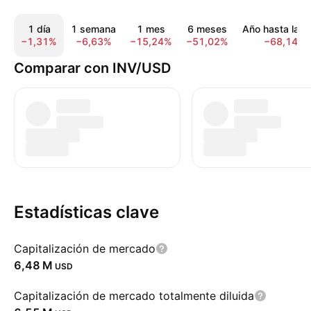
1 día
1 semana
1 mes
6 meses
Año hasta la f
−1,31%
−6,63%
−15,24%
−51,02%
−68,14%
Comparar con INV/USD
Estadísticas clave
Capitalización de mercado
‪6,48 M‬
USD
Capitalización de mercado totalmente diluida