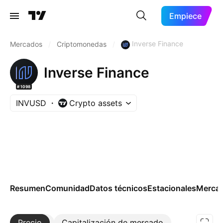
Empiece
Inverse Finance
Mercados
/
Criptomonedas
/
Inverse Finance
#1098
INVUSD
Crypto assets
Resumen
Comunidad
Datos técnicos
Estacionales
Merca
Precio
Más
Capitalización de mercado