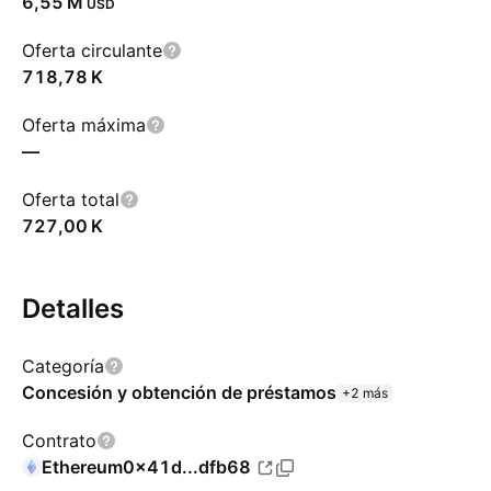
‪6,55 M‬
USD
Oferta circulante
‪718,78 K‬
Oferta máxima
—
Oferta total
‪727,00 K‬
Detalles
Categoría
Concesión y obtención de préstamos
+2 más
Contrato
Ethereum
0x41d...dfb68