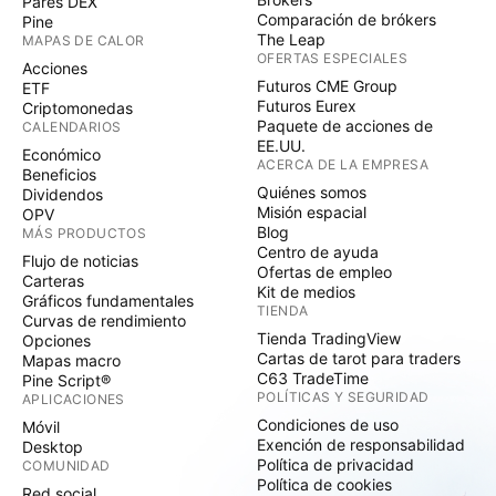
Pares DEX
Comparación de brókers
Pine
The Leap
MAPAS DE CALOR
OFERTAS ESPECIALES
Acciones
Futuros CME Group
ETF
Futuros Eurex
Criptomonedas
Paquete de acciones de
CALENDARIOS
EE.UU.
Económico
ACERCA DE LA EMPRESA
Beneficios
Quiénes somos
Dividendos
Misión espacial
OPV
Blog
MÁS PRODUCTOS
Centro de ayuda
Flujo de noticias
Ofertas de empleo
Carteras
Kit de medios
Gráficos fundamentales
TIENDA
Curvas de rendimiento
Tienda TradingView
Opciones
Cartas de tarot para traders
Mapas macro
C63 TradeTime
Pine Script®
POLÍTICAS Y SEGURIDAD
APLICACIONES
Condiciones de uso
Móvil
Exención de responsabilidad
Desktop
Política de privacidad
COMUNIDAD
Política de cookies
Red social