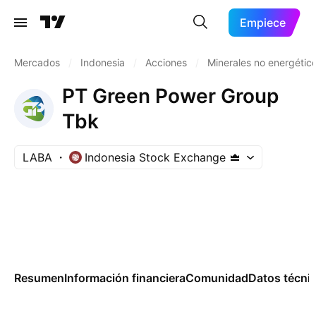
Empiece
Mercados
/
Indonesia
/
Acciones
/
Minerales no energétic
PT Green Power Group
Tbk
LABA
Indonesia Stock Exchange
Resumen
Información financiera
Comunidad
Datos técni