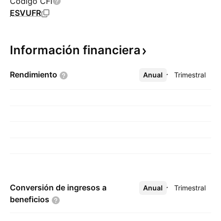
Código CFI
ESVUFR
Información
financiera
Rendimiento
Anual
Más
Trimestral
Conversión de ingresos a
Anual
Más
Trimestral
beneficios