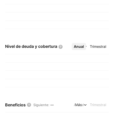
Nivel de deuda y
cobertura
Anual
Más
Trimestral
Beneficios
Anual
Más
Trimestral
Siguiente
:
—