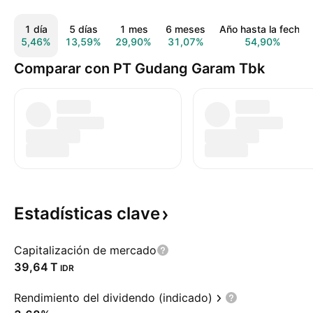
1 día
5 días
1 mes
6 meses
Año hasta la fecha
5,46%
13,59%
29,90%
31,07%
54,90%
Comparar con PT Gudang Garam Tbk
Estadísticas
clave
Capitalización de mercado
‪39,64 T‬
IDR
Rendimiento del dividendo (indicado)