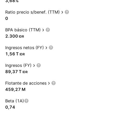
3,68%
Ratio precio s/benef. (TTM)
0
BPA básico (TTM)
2.300
IDR
Ingresos netos (FY)
‪1,56 T‬
IDR
Ingresos (FY)
‪89,37 T‬
IDR
Flotante de acciones
‪459,27 M‬
Beta (1A)
0,74