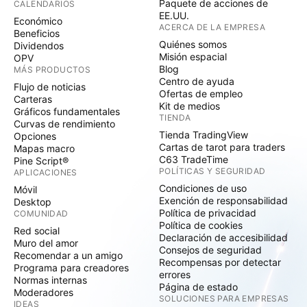
Paquete de acciones de
CALENDARIOS
EE.UU.
Económico
ACERCA DE LA EMPRESA
Beneficios
Quiénes somos
Dividendos
Misión espacial
OPV
Blog
MÁS PRODUCTOS
Centro de ayuda
Flujo de noticias
Ofertas de empleo
Carteras
Kit de medios
Gráficos fundamentales
TIENDA
Curvas de rendimiento
Tienda TradingView
Opciones
Cartas de tarot para traders
Mapas macro
C63 TradeTime
Pine Script®
POLÍTICAS Y SEGURIDAD
APLICACIONES
Condiciones de uso
Móvil
Exención de responsabilidad
Desktop
Política de privacidad
COMUNIDAD
Política de cookies
Red social
Declaración de accesibilidad
Muro del amor
Consejos de seguridad
Recomendar a un amigo
Recompensas por detectar
Programa para creadores
errores
Normas internas
Página de estado
Moderadores
SOLUCIONES PARA EMPRESAS
IDEAS