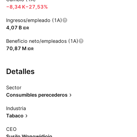
‪−8,34 K‬
−27,53%
Ingresos/empleado (1A)
‪4,07 B‬
IDR
Beneficio neto/empleados (1A)
‪70,87 M‬
IDR
Detalles
Sector
Consumibles perecederos
Industria
Tabaco
CEO
Susilo Wonowidjojo