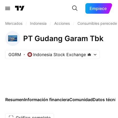
Empiece
Mercados
/
Indonesia
/
Acciones
/
Consumibles perecede
PT Gudang Garam Tbk
GGRM
Indonesia Stock Exchange
Resumen
Información financiera
Comunidad
Datos técni
Gráfico completo