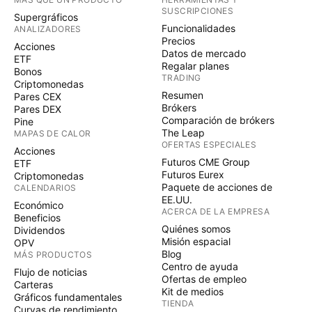
SUSCRIPCIONES
Supergráficos
Funcionalidades
ANALIZADORES
Precios
Acciones
Datos de mercado
ETF
Regalar planes
Bonos
TRADING
Criptomonedas
Resumen
Pares CEX
Brókers
Pares DEX
Comparación de brókers
Pine
The Leap
MAPAS DE CALOR
OFERTAS ESPECIALES
Acciones
Futuros CME Group
ETF
Futuros Eurex
Criptomonedas
Paquete de acciones de
CALENDARIOS
EE.UU.
Económico
ACERCA DE LA EMPRESA
Beneficios
Quiénes somos
Dividendos
Misión espacial
OPV
Blog
MÁS PRODUCTOS
Centro de ayuda
Flujo de noticias
Ofertas de empleo
Carteras
Kit de medios
Gráficos fundamentales
TIENDA
Curvas de rendimiento