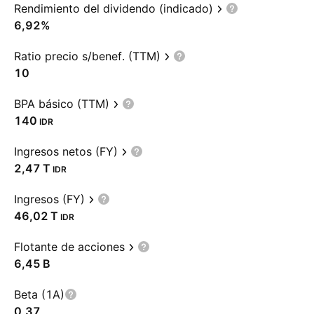
Rendimiento del dividendo (indicado)
6,92%
Ratio precio s/benef. (TTM)
10
BPA básico (TTM)
140
IDR
Ingresos netos (FY)
‪2,47 T‬
IDR
Ingresos (FY)
‪46,02 T‬
IDR
Flotante de acciones
‪6,45 B‬
Beta (1A)
0,37