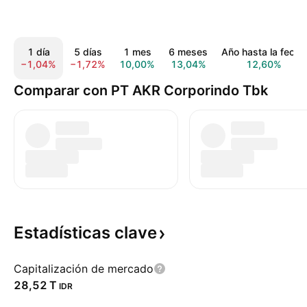
1 día
5 días
1 mes
6 meses
Año hasta la fecha
−1,04%
−1,72%
10,00%
13,04%
12,60%
Comparar con PT AKR Corporindo Tbk
Estadísticas
clave
Capitalización de mercado
‪28,52 T‬
IDR