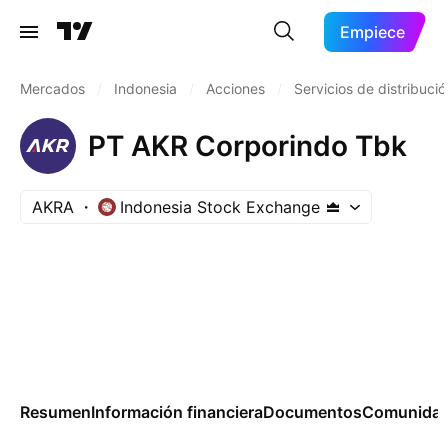
Empiece
Mercados
/
Indonesia
/
Acciones
/
Servicios de distribució
PT AKR Corporindo Tbk
AKRA
Indonesia Stock Exchange
Resumen
Información financiera
Documentos
Comunida