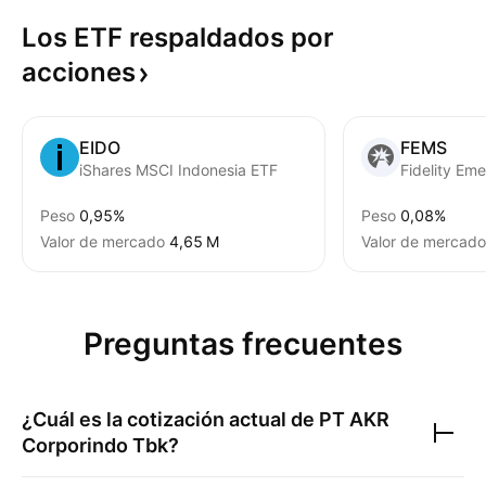
Los ETF respaldados por
acciones
EIDO
FEMS
iShares MSCI Indonesia ETF
Peso
0,95%
Peso
0,08%
Valor de mercado
‪4,65 M‬
Valor de mercado
Preguntas frecuentes
¿Cuál es la cotización actual de
PT AKR
Corporindo Tbk
?