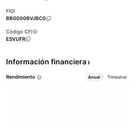
FIGI
BBG000BVJBC0
Código CFI
ESVUFR
Información
financiera
Rendimiento
Anual
Más
Trimestral