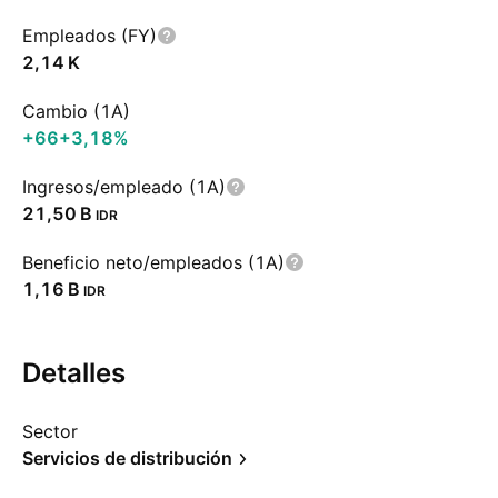
Empleados (FY)
‪2,14 K‬
Cambio (1A)
+66
+3,18%
Ingresos/empleado (1A)
‪21,50 B‬
IDR
Beneficio neto/empleados (1A)
‪1,16 B‬
IDR
Detalles
Sector
Servicios de distribución