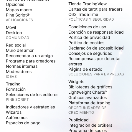
Tienda TradingView
Opciones
Cartas de tarot para traders
Mapas macro
C63 TradeTime
Pine Script®
POLÍTICAS Y SEGURIDAD
APLICACIONES
Condiciones de uso
Móvil
Exención de responsabilidad
Desktop
Política de privacidad
COMUNIDAD
Política de cookies
Red social
Declaración de accesibilidad
Muro del amor
Consejos de seguridad
Recomendar a un amigo
Recompensas por detectar
Programa para creadores
errores
Normas internas
Página de estado
Moderadores
SOLUCIONES PARA EMPRESAS
IDEAS
Widgets
Trading
Bibliotecas de gráficos
Formación
Lightweight Charts™
Selecciones de los editores
Gráficos avanzados
PINE SCRIPT
Plataforma de trading
Indicadores y estrategias
OPORTUNIDADES DE
Wizards
CRECIMIENTO
Autónomos
Publicidad
Espacios de pago
Integración de brókers
Programa de socios