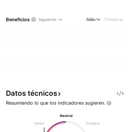
Beneficios
Anual
Más
Trimestral
Siguiente
:
—
Datos
técnicos
Resumiendo lo que los indicadores
sugieren.
Neutral
Venta
Compra