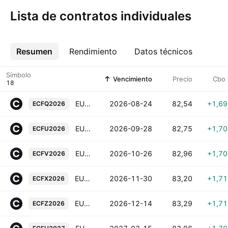
Lista de contratos individuales
Resumen
Más
Rendimiento
Datos técnicos
Símbolo
Vencimiento
Precio
Cbo
EUA Futures (Aug 2026)
2026-08-24
82,54
+1,6
ECFQ2026
EUA Futures (Sep 2026)
2026-09-28
82,75
+1,7
ECFU2026
EUA Futures (Oct 2026)
2026-10-26
82,96
+1,7
ECFV2026
EUA Futures (Nov 2026)
2026-11-30
83,20
+1,7
ECFX2026
EUA Futures (Dec 2026)
2026-12-14
83,29
+1,7
ECFZ2026