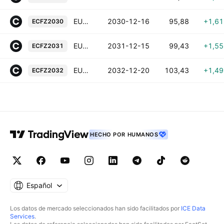
EUA Futures (Dec 2030)
2030-12-16
95,88
+1,6
ECFZ2030
EUA Futures (Dec 2031)
2031-12-15
99,43
+1,5
ECFZ2031
EUA Futures (Dec 2032)
2032-12-20
103,43
+1,4
ECFZ2032
HECHO POR HUMANOS
Español
Los datos de mercado seleccionados han sido facilitados por
ICE Data
Services
.