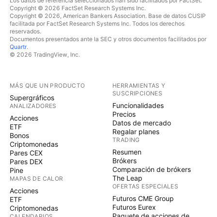
Los datos de referencia seleccionados han sido facilitados por FactSet.
Copyright © 2026 FactSet Research Systems Inc.
Copyright © 2026, American Bankers Association. Base de datos CUSIP
facilitada por FactSet Research Systems Inc. Todos los derechos
reservados.
Documentos presentados ante la SEC y otros documentos facilitados por
Quartr
.
© 2026 TradingView, Inc.
MÁS QUE UN PRODUCTO
HERRAMIENTAS Y
SUSCRIPCIONES
Supergráficos
Funcionalidades
ANALIZADORES
Precios
Acciones
Datos de mercado
ETF
Regalar planes
Bonos
TRADING
Criptomonedas
Resumen
Pares CEX
Brókers
Pares DEX
Comparación de brókers
Pine
The Leap
MAPAS DE CALOR
OFERTAS ESPECIALES
Acciones
Futuros CME Group
ETF
Futuros Eurex
Criptomonedas
Paquete de acciones de
CALENDARIOS