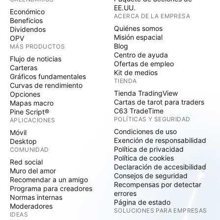
EE.UU.
Económico
ACERCA DE LA EMPRESA
Beneficios
Quiénes somos
Dividendos
Misión espacial
OPV
Blog
MÁS PRODUCTOS
Centro de ayuda
Flujo de noticias
Ofertas de empleo
Carteras
Kit de medios
Gráficos fundamentales
TIENDA
Curvas de rendimiento
Tienda TradingView
Opciones
Cartas de tarot para traders
Mapas macro
C63 TradeTime
Pine Script®
POLÍTICAS Y SEGURIDAD
APLICACIONES
Condiciones de uso
Móvil
Exención de responsabilidad
Desktop
Política de privacidad
COMUNIDAD
Política de cookies
Red social
Declaración de accesibilidad
Muro del amor
Consejos de seguridad
Recomendar a un amigo
Recompensas por detectar
Programa para creadores
errores
Normas internas
Página de estado
Moderadores
SOLUCIONES PARA EMPRESAS
IDEAS