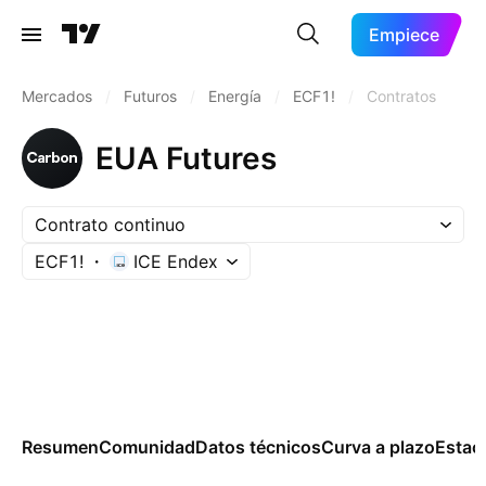
Empiece
Mercados
/
Futuros
/
Energía
/
ECF1!
/
Contratos
EUA Futures
Contrato continuo
ECF1!
ICE Endex
Resumen
Comunidad
Datos técnicos
Curva a plazo
Estac