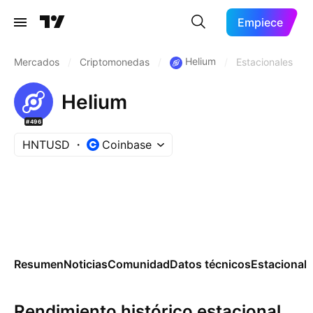
Empiece
Helium
Mercados
/
Criptomonedas
/
/
Estacionales
Helium
#496
HNTUSD
Coinbase
Resumen
Noticias
Comunidad
Datos técnicos
Estacional
Rendimiento histórico estacional