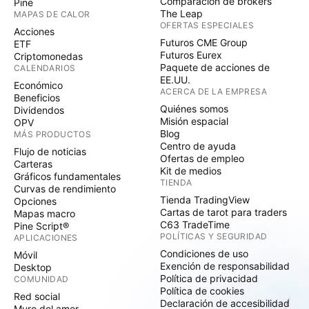
Comparación de brókers
Pine
The Leap
MAPAS DE CALOR
OFERTAS ESPECIALES
Acciones
Futuros CME Group
ETF
Futuros Eurex
Criptomonedas
Paquete de acciones de
CALENDARIOS
EE.UU.
Económico
ACERCA DE LA EMPRESA
Beneficios
Quiénes somos
Dividendos
Misión espacial
OPV
Blog
MÁS PRODUCTOS
Centro de ayuda
Flujo de noticias
Ofertas de empleo
Carteras
Kit de medios
Gráficos fundamentales
TIENDA
Curvas de rendimiento
Tienda TradingView
Opciones
Cartas de tarot para traders
Mapas macro
C63 TradeTime
Pine Script®
POLÍTICAS Y SEGURIDAD
APLICACIONES
Condiciones de uso
Móvil
Exención de responsabilidad
Desktop
Política de privacidad
COMUNIDAD
Política de cookies
Red social
Declaración de accesibilidad
Muro del amor