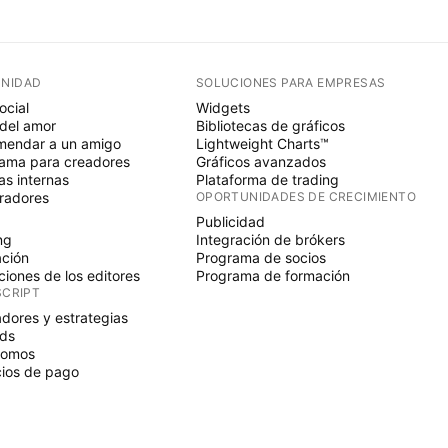
NIDAD
SOLUCIONES PARA EMPRESAS
ocial
Widgets
del amor
Bibliotecas de gráficos
endar a un amigo
Lightweight Charts™
ama para creadores
Gráficos avanzados
s internas
Plataforma de trading
radores
OPORTUNIDADES DE CRECIMIENTO
Publicidad
ng
Integración de brókers
ción
Programa de socios
ciones de los editores
Programa de formación
SCRIPT
adores y estrategias
ds
nomos
ios de pago