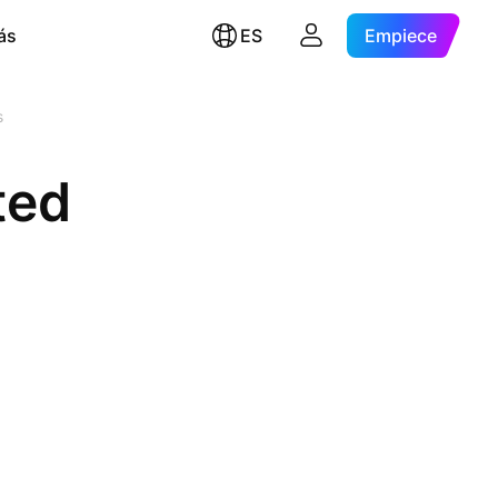
ás
ES
Empiece
s
ted