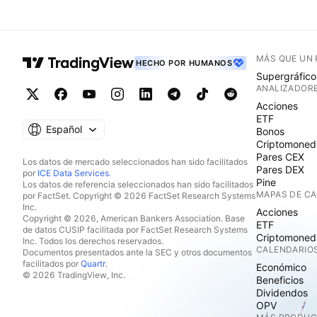
MÁS QUE UN
HECHO POR HUMANOS
Supergráfico
ANALIZADOR
Acciones
ETF
Español
Bonos
Criptomoned
Pares CEX
Los datos de mercado seleccionados han sido facilitados
Pares DEX
por
ICE Data Services
.
Pine
Los datos de referencia seleccionados han sido facilitados
MAPAS DE C
por FactSet. Copyright © 2026 FactSet Research Systems
Inc.
Acciones
Copyright © 2026, American Bankers Association. Base
ETF
de datos CUSIP facilitada por FactSet Research Systems
Criptomoned
Inc. Todos los derechos reservados.
CALENDARIO
Documentos presentados ante la SEC y otros documentos
facilitados por
Quartr
.
Económico
© 2026 TradingView, Inc.
Beneficios
Dividendos
OPV