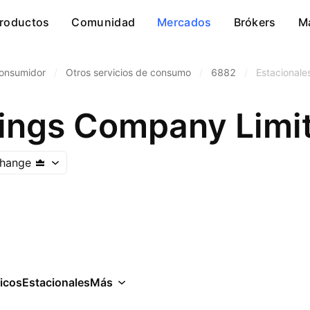
roductos
Comunidad
Mercados
Brókers
M
consumidor
/
Otros servicios de consumo
/
6882
/
Estacionale
ings Company Limi
hange
icos
Estacionales
Más