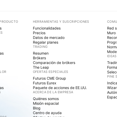
 PRODUCTO
HERRAMIENTAS Y SUSCRIPCIONES
COMU
s
Funcionalidades
Red s
ES
Precios
Muro 
Datos de mercado
Recom
Regalar planes
Progr
TRADING
Norma
Mode
as
Resumen
IDEAS
Brókers
Comparación de brókers
Tradi
The Leap
Forma
ALOR
OFERTAS ESPECIALES
Selec
PINE 
Futuros CME Group
Futuros Eurex
Indic
as
Paquete de acciones de EE.UU.
Wizar
S
ACERCA DE LA EMPRESA
Autó
Espac
Quiénes somos
Misión espacial
Blog
Centro de ayuda