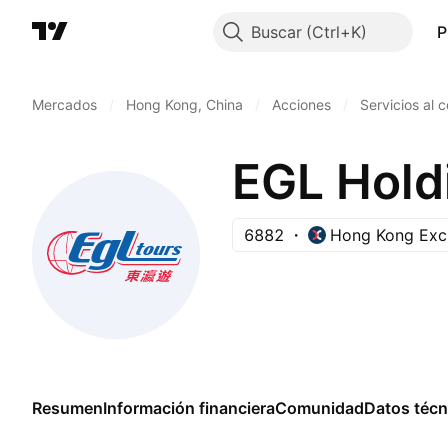
Buscar
P
Mercados
/
Hong Kong, China
/
Acciones
/
Servicios al 
EGL Hold
6882
Hong Kong Exc
Resumen
Información financiera
Comunidad
Datos técn