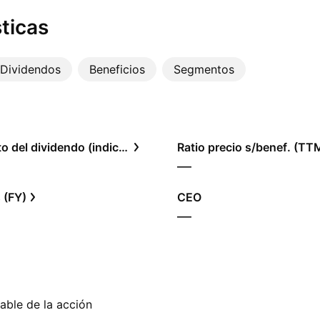
ticas
Dividendos
Beneficios
Segmentos
Rendimiento del dividendo (indicado)
Ratio precio s/benef. (TT
—
 (FY)
CEO
—
able de la acción