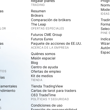
Regalar planes
Progr
TRADING
Norma
Mode
as
Resumen
IDEAS
Brókers
Comparación de brókers
Tradi
The Leap
Forma
ALOR
OFERTAS ESPECIALES
Selec
PINE 
Futuros CME Group
Futuros Eurex
Indic
as
Paquete de acciones de EE.UU.
Wizar
S
ACERCA DE LA EMPRESA
Autó
Espac
Quiénes somos
Misión espacial
Blog
Centro de ayuda
CTOS
Ofertas de empleo
Kit de medios
cias
TIENDA
damentales
Tienda TradingView
ndimiento
Cartas de tarot para traders
C63 TradeTime
o
POLÍTICAS Y SEGURIDAD
Condiciones de uso
S
Exención de responsabilidad