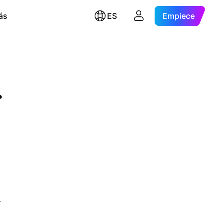
ás
ES
Empiece
.