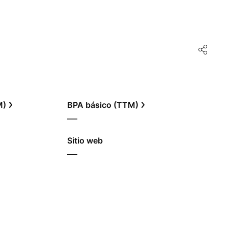
M)
BPA básico (TTM)
—
Sitio web
—