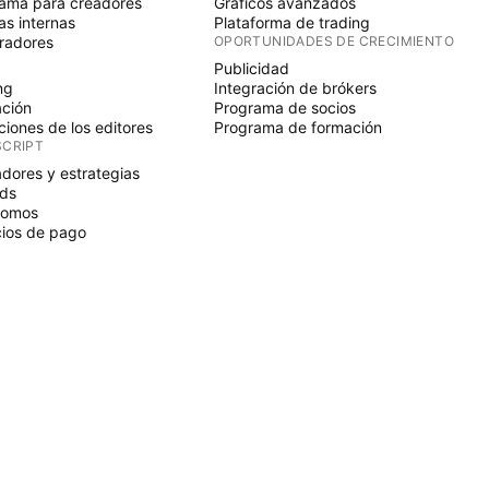
ama para creadores
Gráficos avanzados
s internas
Plataforma de trading
radores
OPORTUNIDADES DE CRECIMIENTO
Publicidad
ng
Integración de brókers
ción
Programa de socios
ciones de los editores
Programa de formación
SCRIPT
adores y estrategias
ds
nomos
ios de pago