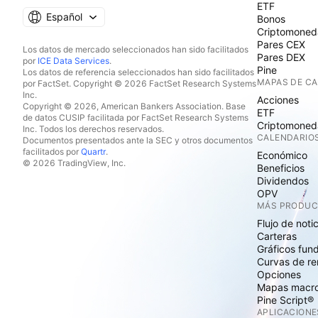
ETF
Español
Bonos
Criptomoned
Pares CEX
Los datos de mercado seleccionados han sido facilitados
Pares DEX
por
ICE Data Services
.
Pine
Los datos de referencia seleccionados han sido facilitados
MAPAS DE C
por FactSet. Copyright © 2026 FactSet Research Systems
Inc.
Acciones
Copyright © 2026, American Bankers Association. Base
ETF
de datos CUSIP facilitada por FactSet Research Systems
Criptomoned
Inc. Todos los derechos reservados.
CALENDARIO
Documentos presentados ante la SEC y otros documentos
facilitados por
Quartr
.
Económico
© 2026 TradingView, Inc.
Beneficios
Dividendos
OPV
MÁS PRODU
Flujo de noti
Carteras
Gráficos fun
Curvas de re
Opciones
Mapas macr
Pine Script®
APLICACIONE