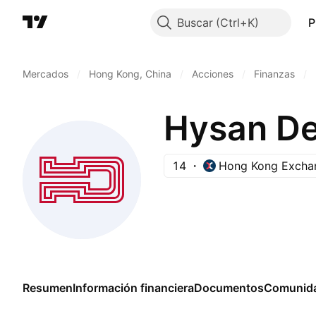
Buscar
P
Mercados
/
Hong Kong, China
/
Acciones
/
Finanzas
/
Hysan De
14
Hong Kong Excha
Resumen
Información financiera
Documentos
Comunid