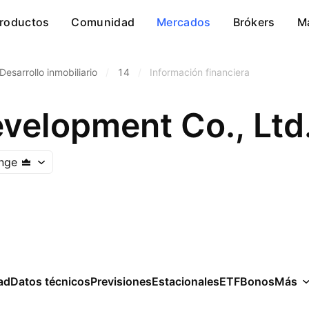
roductos
Comunidad
Mercados
Brókers
M
Desarrollo inmobiliario
/
14
/
Información financiera
velopment Co., Ltd
nge
ad
Datos técnicos
Previsiones
Estacionales
ETF
Bonos
Más