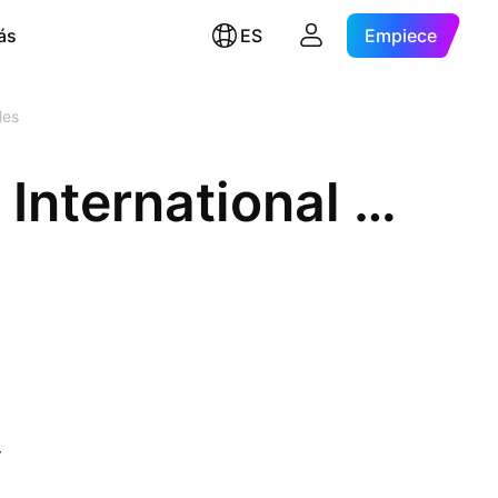
ás
ES
Empiece
les
Health and Happiness (H&H) International Holdings Limited