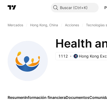
Buscar
P
Mercados
/
Hong Kong, China
/
Acciones
/
Tecnologías s
1112
Hong Kong Exc
Resumen
Información financiera
Documentos
Comunid