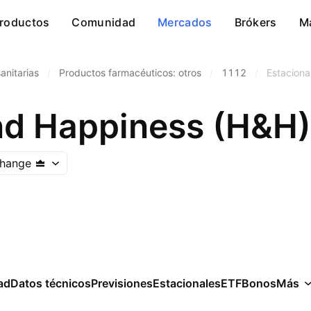
roductos
Comunidad
Mercados
Brókers
M
anitarias
/
Productos farmacéuticos: otros
/
1112
/
Estaciona
hange
ad
Datos técnicos
Previsiones
Estacionales
ETF
Bonos
Más