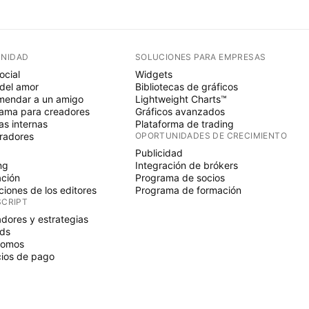
NIDAD
SOLUCIONES PARA EMPRESAS
ocial
Widgets
del amor
Bibliotecas de gráficos
endar a un amigo
Lightweight Charts™
ama para creadores
Gráficos avanzados
s internas
Plataforma de trading
radores
OPORTUNIDADES DE CRECIMIENTO
Publicidad
ng
Integración de brókers
ción
Programa de socios
ciones de los editores
Programa de formación
SCRIPT
adores y estrategias
ds
nomos
ios de pago