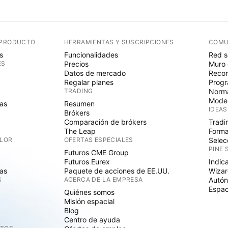
 PRODUCTO
HERRAMIENTAS Y SUSCRIPCIONES
COMU
s
Funcionalidades
Red s
ES
Precios
Muro 
Datos de mercado
Recom
Regalar planes
Progr
TRADING
Norma
Mode
as
Resumen
IDEAS
Brókers
Comparación de brókers
Tradi
The Leap
Forma
ALOR
OFERTAS ESPECIALES
Selec
PINE 
Futuros CME Group
Futuros Eurex
Indic
as
Paquete de acciones de EE.UU.
Wizar
S
ACERCA DE LA EMPRESA
Autó
Espac
Quiénes somos
Misión espacial
Blog
Centro de ayuda