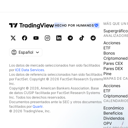
MÁS QUE UN
HECHO POR HUMANOS
Supergráfico
ANALIZADOR
Acciones
ETF
Español
Bonos
Criptomoned
Pares CEX
Los datos de mercado seleccionados han sido facilitados
Pares DEX
por
ICE Data Services
.
Pine
Los datos de referencia seleccionados han sido facilitados
MAPAS DE C
por FactSet. Copyright © 2026 FactSet Research Systems
Inc.
Acciones
Copyright © 2026, American Bankers Association. Base
ETF
de datos CUSIP facilitada por FactSet Research Systems
Criptomoned
Inc. Todos los derechos reservados.
CALENDARIO
Documentos presentados ante la SEC y otros documentos
facilitados por
Quartr
.
Económico
© 2026 TradingView, Inc.
Beneficios
Dividendos
OPV