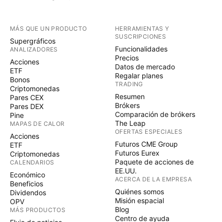
MÁS QUE UN PRODUCTO
HERRAMIENTAS Y
SUSCRIPCIONES
Supergráficos
Funcionalidades
ANALIZADORES
Precios
Acciones
Datos de mercado
ETF
Regalar planes
Bonos
TRADING
Criptomonedas
Resumen
Pares CEX
Brókers
Pares DEX
Comparación de brókers
Pine
The Leap
MAPAS DE CALOR
OFERTAS ESPECIALES
Acciones
Futuros CME Group
ETF
Futuros Eurex
Criptomonedas
Paquete de acciones de
CALENDARIOS
EE.UU.
Económico
ACERCA DE LA EMPRESA
Beneficios
Quiénes somos
Dividendos
Misión espacial
OPV
Blog
MÁS PRODUCTOS
Centro de ayuda