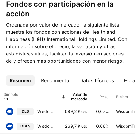
Fondos con participación en la
acción
Ordenada por valor de mercado, la siguiente lista
muestra los fondos con acciones de Health and
Happiness (H&H) International Holdings Limited. Con
información sobre el precio, la variación y otras
estadísticas útiles, facilitan la inversión en acciones
de y ofrecen más oportunidades con menor riesgo.
Resumen
Más
Rendimiento
Datos técnicos
Hora
Símbolo
Valor de
Peso
Emisor
mercado
WisdomTree International SmallCap Dividend Fund
699,2 K
0,07%
WisdomTre
DLS
USD
WisdomTree Dynamic International SmallCap Equity Fund
269,7 K
0,06%
WisdomTre
DDLS
USD