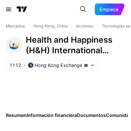
Empiece
Mercados
/
Hong Kong, China
/
Acciones
/
Tecnologías san
Health and Happiness
(H&H) International
Holdings Limited
1112
Hong Kong Exchange
Resumen
Información financiera
Documentos
Comunida