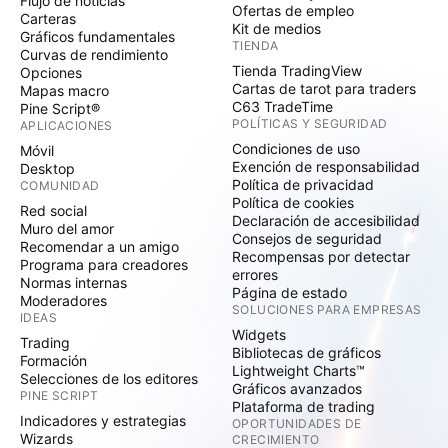
Flujo de noticias
Ofertas de empleo
Carteras
Kit de medios
Gráficos fundamentales
TIENDA
Curvas de rendimiento
Tienda TradingView
Opciones
Cartas de tarot para traders
Mapas macro
C63 TradeTime
Pine Script®
POLÍTICAS Y SEGURIDAD
APLICACIONES
Condiciones de uso
Móvil
Exención de responsabilidad
Desktop
Política de privacidad
COMUNIDAD
Política de cookies
Red social
Declaración de accesibilidad
Muro del amor
Consejos de seguridad
Recomendar a un amigo
Recompensas por detectar
Programa para creadores
errores
Normas internas
Página de estado
Moderadores
SOLUCIONES PARA EMPRESAS
IDEAS
Widgets
Trading
Bibliotecas de gráficos
Formación
Lightweight Charts™
Selecciones de los editores
Gráficos avanzados
PINE SCRIPT
Plataforma de trading
Indicadores y estrategias
OPORTUNIDADES DE
Wizards
CRECIMIENTO