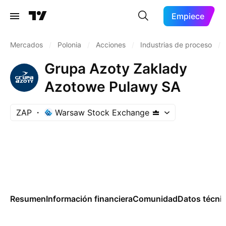
Empiece
Mercados
/
Polonia
/
Acciones
/
Industrias de proceso
/
Grupa Azoty Zaklady
Azotowe Pulawy SA
ZAP
Warsaw Stock Exchange
Resumen
Información financiera
Comunidad
Datos técni