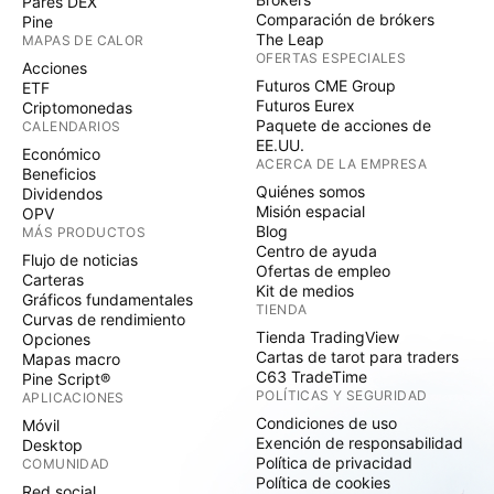
Pares DEX
Comparación de brókers
Pine
The Leap
MAPAS DE CALOR
OFERTAS ESPECIALES
Acciones
Futuros CME Group
ETF
Futuros Eurex
Criptomonedas
Paquete de acciones de
CALENDARIOS
EE.UU.
Económico
ACERCA DE LA EMPRESA
Beneficios
Quiénes somos
Dividendos
Misión espacial
OPV
Blog
MÁS PRODUCTOS
Centro de ayuda
Flujo de noticias
Ofertas de empleo
Carteras
Kit de medios
Gráficos fundamentales
TIENDA
Curvas de rendimiento
Tienda TradingView
Opciones
Cartas de tarot para traders
Mapas macro
C63 TradeTime
Pine Script®
POLÍTICAS Y SEGURIDAD
APLICACIONES
Condiciones de uso
Móvil
Exención de responsabilidad
Desktop
Política de privacidad
COMUNIDAD
Política de cookies
Red social