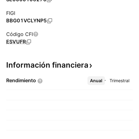
FIGI
BBG01VCLYNP5
Código CFI
ESVUFR
Información
financiera
Rendimiento
Anual
Más
Trimestral