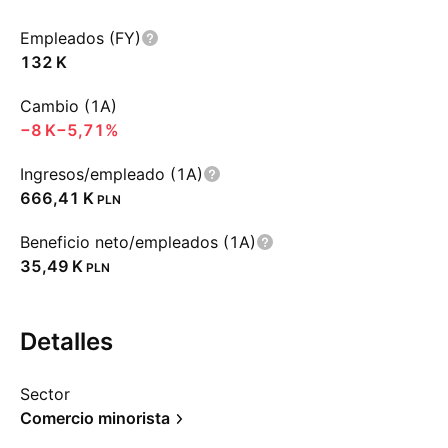
Empleados (FY)
‪132 K‬
Cambio (1A)
‪−8 K‬
−5,71%
Ingresos/empleado (1A)
‪666,41 K‬
PLN
Beneficio neto/empleados (1A)
‪35,49 K‬
PLN
Detalles
Sector
Comercio minorista