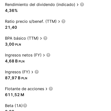
Rendimiento del dividendo (indicado)
4,36%
Ratio precio s/benef. (TTM)
21,40
BPA básico (TTM)
3,00
PLN
Ingresos netos (FY)
‪4,68 B‬
PLN
Ingresos (FY)
‪87,97 B‬
PLN
Flotante de acciones
‪611,52 M‬
Beta (1A)