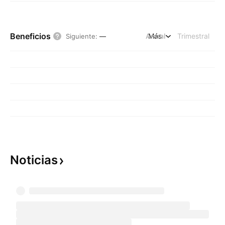
Beneficios
Anual
Más
Trimestral
Siguiente
:
—
Noticias