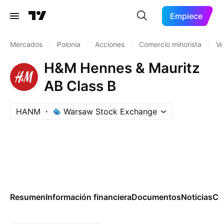
Empiece
Mercados
/
Polonia
/
Acciones
/
Comercio minorista
/
Ve
H&M Hennes & Mauritz
AB Class B
HANM
Warsaw Stock Exchange
Resumen
Información financiera
Documentos
Noticias
Co