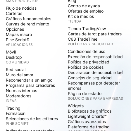
Blog
MÁS PRODUCTOS
Centro de ayuda
Flujo de noticias
Ofertas de empleo
Carteras
Kit de medios
Gráficos fundamentales
TIENDA
Curvas de rendimiento
Tienda TradingView
Opciones
Cartas de tarot para traders
Mapas macro
C63 TradeTime
Pine Script®
POLÍTICAS Y SEGURIDAD
APLICACIONES
Condiciones de uso
Móvil
Exención de responsabilidad
Desktop
Política de privacidad
COMUNIDAD
Política de cookies
Red social
Declaración de accesibilidad
Muro del amor
Consejos de seguridad
Recomendar a un amigo
Recompensas por detectar
Programa para creadores
errores
Normas internas
Página de estado
Moderadores
SOLUCIONES PARA EMPRESAS
IDEAS
Widgets
Trading
Bibliotecas de gráficos
Formación
Lightweight Charts™
Selecciones de los editores
Gráficos avanzados
PINE SCRIPT
Plataforma de trading
Indicadores y estrategias