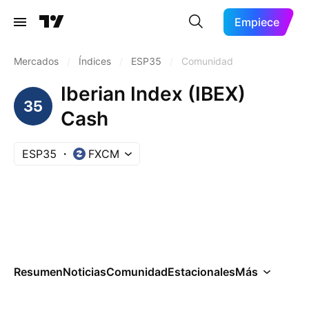
Empiece
Mercados
/
Índices
/
ESP35
/
Comunidad
Iberian Index (IBEX)
Cash
ESP35
FXCM
Resumen
Noticias
Comunidad
Estacionales
Más