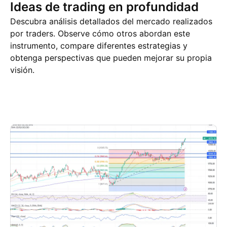
Ideas de trading en profundidad
Descubra análisis detallados del mercado realizados
por traders. Observe cómo otros abordan este
instrumento, compare diferentes estrategias y
obtenga perspectivas que pueden mejorar su propia
visión.
Ideas de trading
Más
Pensamientos