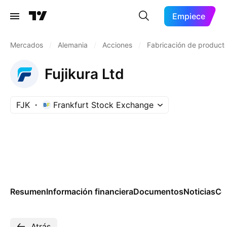
Empiece
Mercados
/
Alemania
/
Acciones
/
Fabricación de product
Fujikura Ltd
FJK
Frankfurt Stock Exchange
Resumen
Información financiera
Documentos
Noticias
Co
Atrás