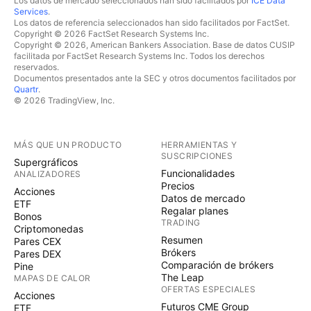
Los datos de mercado seleccionados han sido facilitados por
ICE Data
Services
.
Los datos de referencia seleccionados han sido facilitados por FactSet.
Copyright © 2026 FactSet Research Systems Inc.
Copyright © 2026, American Bankers Association. Base de datos CUSIP
facilitada por FactSet Research Systems Inc. Todos los derechos
reservados.
Documentos presentados ante la SEC y otros documentos facilitados por
Quartr
.
© 2026 TradingView, Inc.
MÁS QUE UN PRODUCTO
HERRAMIENTAS Y
SUSCRIPCIONES
Supergráficos
Funcionalidades
ANALIZADORES
Precios
Acciones
Datos de mercado
ETF
Regalar planes
Bonos
TRADING
Criptomonedas
Resumen
Pares CEX
Brókers
Pares DEX
Comparación de brókers
Pine
The Leap
MAPAS DE CALOR
OFERTAS ESPECIALES
Acciones
Futuros CME Group
ETF