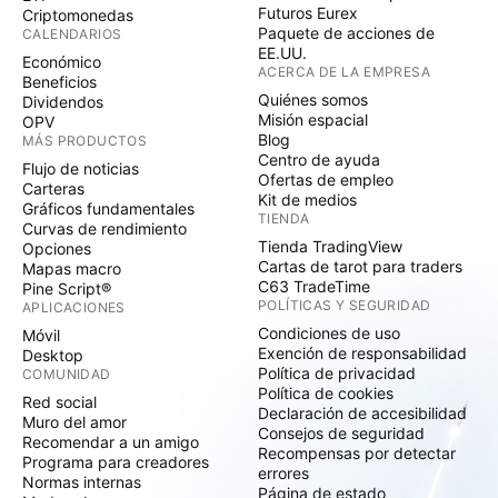
Futuros Eurex
Criptomonedas
Paquete de acciones de
CALENDARIOS
EE.UU.
Económico
ACERCA DE LA EMPRESA
Beneficios
Quiénes somos
Dividendos
Misión espacial
OPV
Blog
MÁS PRODUCTOS
Centro de ayuda
Flujo de noticias
Ofertas de empleo
Carteras
Kit de medios
Gráficos fundamentales
TIENDA
Curvas de rendimiento
Tienda TradingView
Opciones
Cartas de tarot para traders
Mapas macro
C63 TradeTime
Pine Script®
POLÍTICAS Y SEGURIDAD
APLICACIONES
Condiciones de uso
Móvil
Exención de responsabilidad
Desktop
Política de privacidad
COMUNIDAD
Política de cookies
Red social
Declaración de accesibilidad
Muro del amor
Consejos de seguridad
Recomendar a un amigo
Recompensas por detectar
Programa para creadores
errores
Normas internas
Página de estado