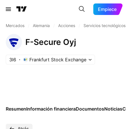
Empiece
Mercados
/
Alemania
/
Acciones
/
Servicios tecnológicos
F-Secure Oyj
3I6
Frankfurt Stock Exchange
Resumen
Información financiera
Documentos
Noticias
Co
Atrás