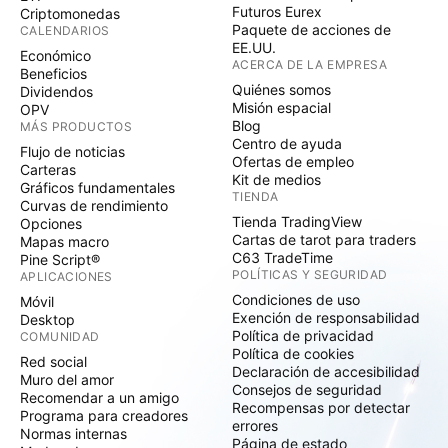
Futuros Eurex
Criptomonedas
Paquete de acciones de
CALENDARIOS
EE.UU.
Económico
ACERCA DE LA EMPRESA
Beneficios
Quiénes somos
Dividendos
Misión espacial
OPV
Blog
MÁS PRODUCTOS
Centro de ayuda
Flujo de noticias
Ofertas de empleo
Carteras
Kit de medios
Gráficos fundamentales
TIENDA
Curvas de rendimiento
Tienda TradingView
Opciones
Cartas de tarot para traders
Mapas macro
C63 TradeTime
Pine Script®
POLÍTICAS Y SEGURIDAD
APLICACIONES
Condiciones de uso
Móvil
Exención de responsabilidad
Desktop
Política de privacidad
COMUNIDAD
Política de cookies
Red social
Declaración de accesibilidad
Muro del amor
Consejos de seguridad
Recomendar a un amigo
Recompensas por detectar
Programa para creadores
errores
Normas internas
Página de estado