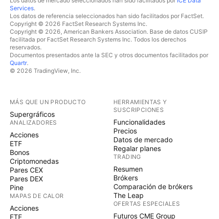
Los datos de mercado seleccionados han sido facilitados por
ICE Data
Services
.
Los datos de referencia seleccionados han sido facilitados por FactSet.
Copyright © 2026 FactSet Research Systems Inc.
Copyright © 2026, American Bankers Association. Base de datos CUSIP
facilitada por FactSet Research Systems Inc. Todos los derechos
reservados.
Documentos presentados ante la SEC y otros documentos facilitados por
Quartr
.
© 2026 TradingView, Inc.
MÁS QUE UN PRODUCTO
HERRAMIENTAS Y
SUSCRIPCIONES
Supergráficos
Funcionalidades
ANALIZADORES
Precios
Acciones
Datos de mercado
ETF
Regalar planes
Bonos
TRADING
Criptomonedas
Resumen
Pares CEX
Brókers
Pares DEX
Comparación de brókers
Pine
The Leap
MAPAS DE CALOR
OFERTAS ESPECIALES
Acciones
Futuros CME Group
ETF