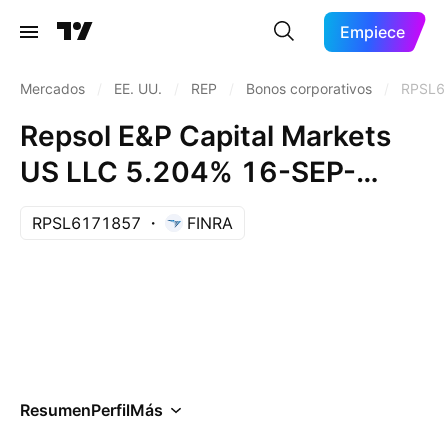
Empiece
Mercados
/
EE. UU.
/
REP
/
Bonos corporativos
/
RPSL6
Repsol E&P Capital Markets
US LLC 5.204% 16-SEP-
2030
RPSL6171857
FINRA
Resumen
Perfil
Más