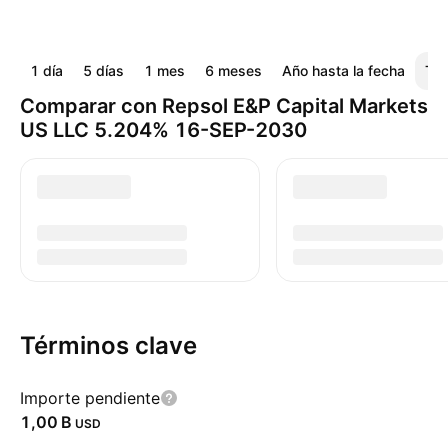
1 día
5 días
1 mes
6 meses
Año hasta la fecha
Tod
Comparar con Repsol E&P Capital Markets
US LLC 5.204% 16-SEP-2030
Términos clave
Importe pendiente
‪1,00 B‬
USD