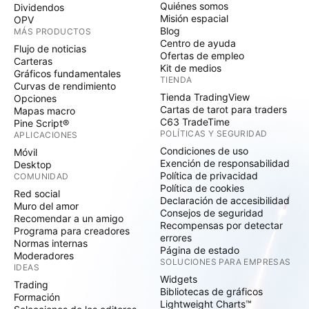
Quiénes somos
Dividendos
Misión espacial
OPV
Blog
MÁS PRODUCTOS
Centro de ayuda
Flujo de noticias
Ofertas de empleo
Carteras
Kit de medios
Gráficos fundamentales
TIENDA
Curvas de rendimiento
Tienda TradingView
Opciones
Cartas de tarot para traders
Mapas macro
C63 TradeTime
Pine Script®
POLÍTICAS Y SEGURIDAD
APLICACIONES
Condiciones de uso
Móvil
Exención de responsabilidad
Desktop
Política de privacidad
COMUNIDAD
Política de cookies
Red social
Declaración de accesibilidad
Muro del amor
Consejos de seguridad
Recomendar a un amigo
Recompensas por detectar
Programa para creadores
errores
Normas internas
Página de estado
Moderadores
SOLUCIONES PARA EMPRESAS
IDEAS
Widgets
Trading
Bibliotecas de gráficos
Formación
Lightweight Charts™