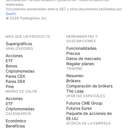
reservados.
Documentos presentados ante la SEC y otros documentos facilitados por
Quartr
.
© 2026 TradingView, Inc.
MÁS QUE UN PRODUCTO
HERRAMIENTAS Y
SUSCRIPCIONES
Supergráficos
Funcionalidades
ANALIZADORES
Precios
Acciones
Datos de mercado
ETF
Regalar planes
Bonos
TRADING
Criptomonedas
Resumen
Pares CEX
Brókers
Pares DEX
Comparación de brókers
Pine
The Leap
MAPAS DE CALOR
OFERTAS ESPECIALES
Acciones
Futuros CME Group
ETF
Futuros Eurex
Criptomonedas
Paquete de acciones de
CALENDARIOS
EE.UU.
Económico
ACERCA DE LA EMPRESA
Beneficios