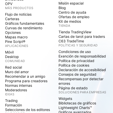
Misión espacial
OPV
Blog
MÁS PRODUCTOS
Centro de ayuda
Flujo de noticias
Ofertas de empleo
Carteras
Kit de medios
Gráficos fundamentales
TIENDA
Curvas de rendimiento
Tienda TradingView
Opciones
Cartas de tarot para traders
Mapas macro
C63 TradeTime
Pine Script®
POLÍTICAS Y SEGURIDAD
APLICACIONES
Condiciones de uso
Móvil
Exención de responsabilidad
Desktop
Política de privacidad
COMUNIDAD
Política de cookies
Red social
Declaración de accesibilidad
Muro del amor
Consejos de seguridad
Recomendar a un amigo
Recompensas por detectar
Programa para creadores
errores
Normas internas
Página de estado
Moderadores
SOLUCIONES PARA EMPRESAS
IDEAS
Widgets
Trading
Bibliotecas de gráficos
Formación
Lightweight Charts™
Selecciones de los editores
Gráficos avanzados