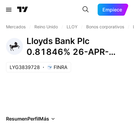
Empiece
Mercados
/
Reino Unido
/
LLOY
/
Bonos corporativos
/
Lloyds Bank Plc
0.81846% 26-APR-
2027
LYG3839728
FINRA
Resumen
Perfil
Más