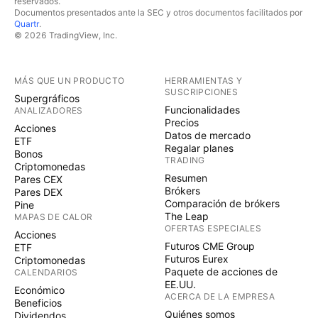
reservados.
Documentos presentados ante la SEC y otros documentos facilitados por
Quartr
.
© 2026 TradingView, Inc.
MÁS QUE UN PRODUCTO
HERRAMIENTAS Y
SUSCRIPCIONES
Supergráficos
Funcionalidades
ANALIZADORES
Precios
Acciones
Datos de mercado
ETF
Regalar planes
Bonos
TRADING
Criptomonedas
Resumen
Pares CEX
Brókers
Pares DEX
Comparación de brókers
Pine
The Leap
MAPAS DE CALOR
OFERTAS ESPECIALES
Acciones
Futuros CME Group
ETF
Futuros Eurex
Criptomonedas
Paquete de acciones de
CALENDARIOS
EE.UU.
Económico
ACERCA DE LA EMPRESA
Beneficios
Quiénes somos
Dividendos