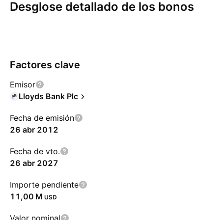
Desglose detallado de los bonos
Resumen
Más
Cupón
Amortización
Riesgos
Factores clave
Emisor
Lloyds Bank Plc
Fecha de emisión
26 abr 2012
Fecha de vto.
26 abr 2027
Importe pendiente
‪11,00 M‬
USD
Valor nominal