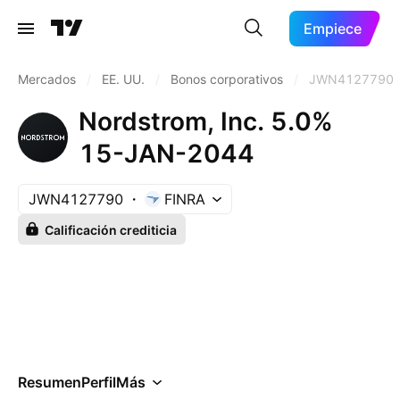
Empiece
Mercados
/
EE. UU.
/
Bonos corporativos
/
JWN4127790
Nordstrom, Inc. 5.0%
15-JAN-2044
JWN4127790
FINRA
Calificación crediticia
Resumen
Perfil
Más