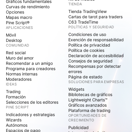
Gráficos fundamentales
TIENDA
Curvas de rendimiento
Tienda TradingView
Opciones
Cartas de tarot para traders
Mapas macro
C63 TradeTime
Pine Script®
POLÍTICAS Y SEGURIDAD
APLICACIONES
Condiciones de uso
Móvil
Exención de responsabilidad
Desktop
Política de privacidad
COMUNIDAD
Política de cookies
Red social
Declaración de accesibilidad
Muro del amor
Consejos de seguridad
Recomendar a un amigo
Recompensas por detectar
Programa para creadores
errores
Normas internas
Página de estado
Moderadores
SOLUCIONES PARA EMPRESAS
IDEAS
Widgets
Trading
Bibliotecas de gráficos
Formación
Lightweight Charts™
Selecciones de los editores
Gráficos avanzados
PINE SCRIPT
Plataforma de trading
Indicadores y estrategias
OPORTUNIDADES DE
Wizards
CRECIMIENTO
Autónomos
Publicidad
Espacios de pago