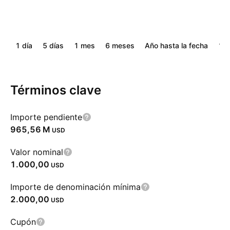
1 día
5 días
1 mes
6 meses
Año hasta la fecha
1 a
Términos clave
Importe pendiente
‪965,56 M‬
USD
Valor nominal
1.000,00
USD
Importe de denominación mínima
2.000,00
USD
Cupón