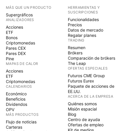
MÁS QUE UN PRODUCTO
HERRAMIENTAS Y
SUSCRIPCIONES
Supergráficos
Funcionalidades
ANALIZADORES
Precios
Acciones
Datos de mercado
ETF
Regalar planes
Bonos
TRADING
Criptomonedas
Resumen
Pares CEX
Brókers
Pares DEX
Comparación de brókers
Pine
The Leap
MAPAS DE CALOR
OFERTAS ESPECIALES
Acciones
Futuros CME Group
ETF
Futuros Eurex
Criptomonedas
Paquete de acciones de
CALENDARIOS
EE.UU.
Económico
ACERCA DE LA EMPRESA
Beneficios
Quiénes somos
Dividendos
Misión espacial
OPV
Blog
MÁS PRODUCTOS
Centro de ayuda
Flujo de noticias
Ofertas de empleo
Carteras
Kit de medios