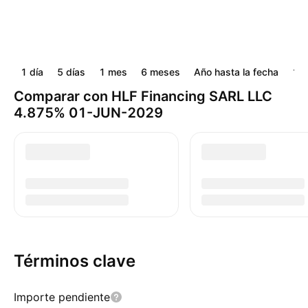
1 día
5 días
1 mes
6 meses
Año hasta la fecha
1 a
Comparar con HLF Financing SARL LLC
4.875% 01-JUN-2029
Términos clave
Importe pendiente