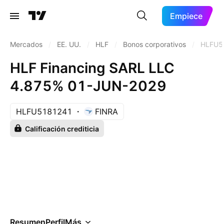
Empiece
Mercados
/
EE. UU.
/
HLF
/
Bonos corporativos
/
HLFU5
HLF Financing SARL LLC
4.875% 01-JUN-2029
HLFU5181241
FINRA
Calificación crediticia
Resumen
Perfil
Más