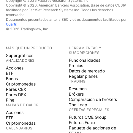
Copyright © 2026 FactSet Research Systems Inc.
Copyright © 2026, American Bankers Association. Base de datos CUSIP
facilitada por FactSet Research Systems Inc. Todos los derechos
reservados.
Documentos presentados ante la SEC y otros documentos facilitados por
Quartr
.
© 2026 TradingView, Inc.
MÁS QUE UN PRODUCTO
HERRAMIENTAS Y
SUSCRIPCIONES
Supergráficos
Funcionalidades
ANALIZADORES
Precios
Acciones
Datos de mercado
ETF
Regalar planes
Bonos
TRADING
Criptomonedas
Resumen
Pares CEX
Brókers
Pares DEX
Comparación de brókers
Pine
The Leap
MAPAS DE CALOR
OFERTAS ESPECIALES
Acciones
Futuros CME Group
ETF
Futuros Eurex
Criptomonedas
Paquete de acciones de
CALENDARIOS