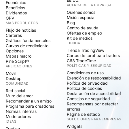
EE.UU.
Económico
ACERCA DE LA EMPRESA
Beneficios
Quiénes somos
Dividendos
Misión espacial
OPV
Blog
MÁS PRODUCTOS
Centro de ayuda
Flujo de noticias
Ofertas de empleo
Carteras
Kit de medios
Gráficos fundamentales
TIENDA
Curvas de rendimiento
Tienda TradingView
Opciones
Cartas de tarot para traders
Mapas macro
C63 TradeTime
Pine Script®
POLÍTICAS Y SEGURIDAD
APLICACIONES
Condiciones de uso
Móvil
Exención de responsabilidad
Desktop
Política de privacidad
COMUNIDAD
Política de cookies
Red social
Declaración de accesibilidad
Muro del amor
Consejos de seguridad
Recomendar a un amigo
Recompensas por detectar
Programa para creadores
errores
Normas internas
Página de estado
Moderadores
SOLUCIONES PARA EMPRESAS
IDEAS
Widgets
Trading