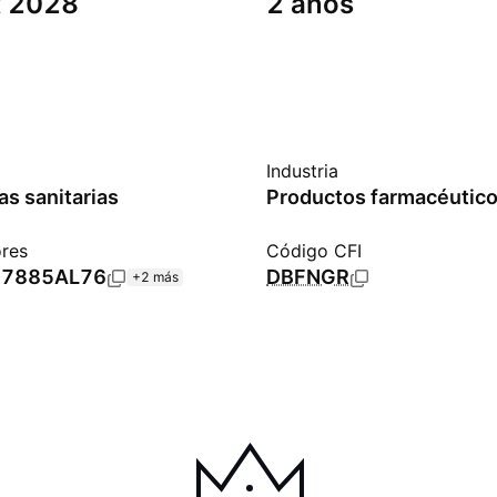
t 2028
2 años
Industria
as sanitarias
Productos farmacéutico
ores
Código CFI
7885AL76
DBFNGR
+2 más