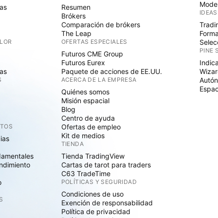
Mode
as
Resumen
IDEAS
Brókers
Comparación de brókers
Tradi
The Leap
Forma
ALOR
OFERTAS ESPECIALES
Selec
PINE 
Futuros CME Group
Futuros Eurex
Indic
as
Paquete de acciones de EE.UU.
Wizar
S
ACERCA DE LA EMPRESA
Autó
Espac
Quiénes somos
Misión espacial
Blog
Centro de ayuda
CTOS
Ofertas de empleo
Kit de medios
cias
TIENDA
damentales
Tienda TradingView
ndimiento
Cartas de tarot para traders
C63 TradeTime
o
POLÍTICAS Y SEGURIDAD
Condiciones de uso
S
Exención de responsabilidad
Política de privacidad