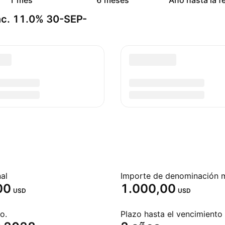
1 mes
6 meses
Año hasta la f
nc. 11.0% 30-SEP-
al
Importe de denominación 
00
1.000,00
USD
USD
o.
Plazo hasta el vencimiento