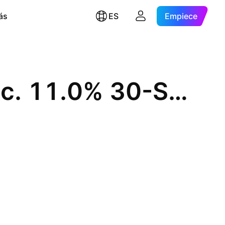
ás
ES
Empiece
Bausch Health Companies Inc. 11.0% 30-SEP-2028