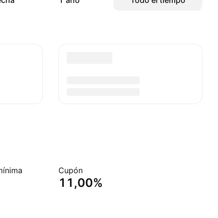
echa
1 año
Todo el tiempo
mínima
Cupón
11,00%