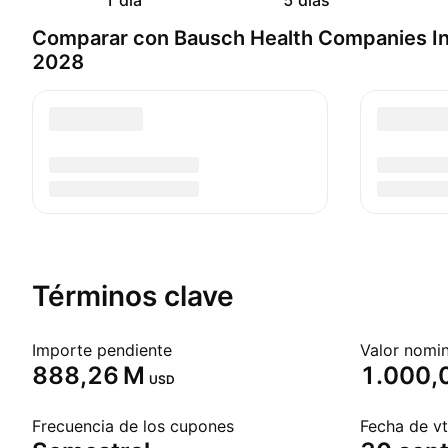
1 día
5 días
Comparar con Bausch Health Companies I
2028
Términos clave
Importe pendiente
Valor nomin
‪888,26 M‬
1.000,
USD
Frecuencia de los cupones
Fecha de vt