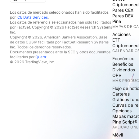
Criptomoned
Pares CEX
Los datos de mercado seleccionados han sido facilitados
Pares DEX
por
ICE Data Services
.
Pine
Los datos de referencia seleccionados han sido facilitados
MAPAS DE C
por FactSet. Copyright © 2026 FactSet Research Systems
Inc.
Acciones
Copyright © 2026, American Bankers Association. Base
ETF
de datos CUSIP facilitada por FactSet Research Systems
Criptomoned
Inc. Todos los derechos reservados.
CALENDARIO
Documentos presentados ante la SEC y otros documentos
facilitados por
Quartr
.
Económico
© 2026 TradingView, Inc.
Beneficios
Dividendos
OPV
MÁS PRODU
Flujo de noti
Carteras
Gráficos fun
Curvas de re
Opciones
Mapas macr
Pine Script®
APLICACIONE
Móvil