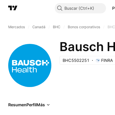
Buscar
P
Mercados
/
Canadá
/
BHC
/
Bonos corporativos
/
BHC
BHC5502251
FINRA
Resumen
Perfil
Más